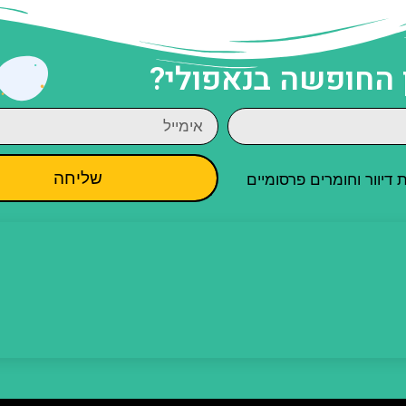
 החופשה בנאפולי?
שליחה
יוור וחומרים פרסומיים