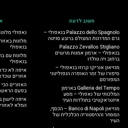
חשוב לדעת
אי
Palazzo dello Spagnolo בנאפולי –
נאפולי מלונו
גרם המדרגות המצולם ברובע סניטה
מלונות באזור 
Palazzo Zevallos Stigliano
בנאפולי
בנאפולי – ארמון אמנות מרשים
מלונות עם בר
ברחוב ויה טולדו
בנאפולי
מוזיאון אנריקו קרוזו בנאפולי –
איפה לא כדאי
סיפורו של זמר האופרה הנפוליטני
אזורים שכדא
המפורסם
האזורים הכי 
Galleria del Tempo בארמון
בפעם הראשו
המלכותי של נאפולי – מסע
איפה לישון ב
אינטראקטיבי בתולדות העיר
המלא לאזורי 
מוזיאון Banco di Napoli – הכסף,
המסחר וההיסטוריה הכלכלית של
העיר