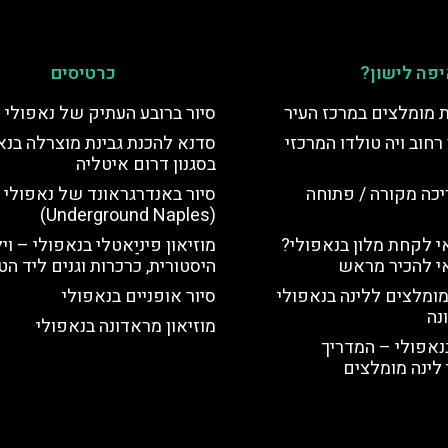
פה לישון?
כרטיסים
ת מומלצים במרכז העיר
סיור ברובע העתיק של נאפולי
רחוב ויה טולדו המרכזי
סדנא להכנת גבינת מוצרלה בנא
בסגנון דרום איטליה
יכה מקורה / פתוחה
סיור באנדרגראונד של נאפולי
(Underground Naples)
 לקחת מלון בנאפולי?
מוזיאון פיניַאטלי בנאפולי – וי
י להכיר מראש
היסטורית, כרכרות וגנים ליד הט
מומלצים ללינה בנאפולי
סיור אופניים בנאפולי
נה
מוזיאון מראדונה בנאפולי
נאפולי – המדריך
לינה מומלצים