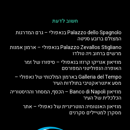
חשוב לדעת
Palazzo dello Spagnolo בנאפולי – גרם המדרגות
המצולם ברובע סניטה
Palazzo Zevallos Stigliano בנאפולי – ארמון אמנות
מרשים ברחוב ויה טולדו
מוזיאון אנריקו קרוזו בנאפולי – סיפורו של זמר
האופרה הנפוליטני המפורסם
Galleria del Tempo בארמון המלכותי של נאפולי –
מסע אינטראקטיבי בתולדות העיר
מוזיאון Banco di Napoli – הכסף, המסחר וההיסטוריה
הכלכלית של העיר
מוזיאון האנטומיה הווטרינרית של נאפולי – אתר
מסקרן למטיילים סקרנים