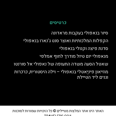
כרטיסים
סיור בנאפולי בעקבות מראדונה
הקפלות המלכותיות ואוצר סנט ג'נארו בנאפולי
סדנת פיצה וקנולי בנאפולי
מנאפולי יום טיול מודרך לחוף אמלפי
שאטל הסעה משדה התעופה של נאפולי אל סורנטו
מוזיאון פיניַאטלי בנאפולי – וילה היסטורית, כרכרות
וגנים ליד הטיילת
האתר הינו אתר המלצות מטיילים © כל הזכויות שמורות לסוכנות