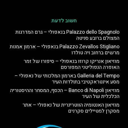
חשוב לדעת
Palazzo dello Spagnolo בנאפולי – גרם המדרגות
המצולם ברובע סניטה
Palazzo Zevallos Stigliano בנאפולי – ארמון אמנות
מרשים ברחוב ויה טולדו
מוזיאון אנריקו קרוזו בנאפולי – סיפורו של זמר
האופרה הנפוליטני המפורסם
Galleria del Tempo בארמון המלכותי של נאפולי –
מסע אינטראקטיבי בתולדות העיר
מוזיאון Banco di Napoli – הכסף, המסחר וההיסטוריה
הכלכלית של העיר
מוזיאון האנטומיה הווטרינרית של נאפולי – אתר
מסקרן למטיילים סקרנים