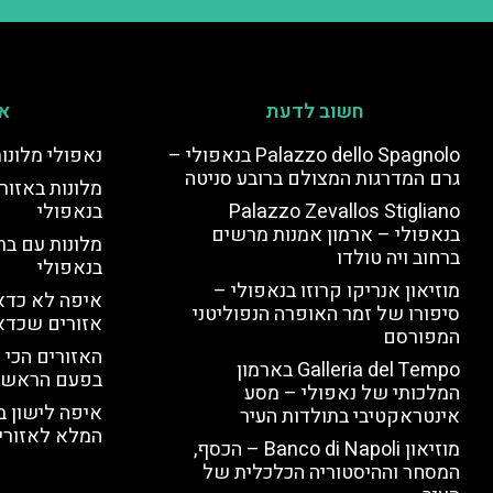
חשוב לדעת
אי
Palazzo dello Spagnolo בנאפולי –
נאפולי מלונו
גרם המדרגות המצולם ברובע סניטה
מלונות באזור 
Palazzo Zevallos Stigliano
בנאפולי
בנאפולי – ארמון אמנות מרשים
מלונות עם בר
ברחוב ויה טולדו
בנאפולי
מוזיאון אנריקו קרוזו בנאפולי –
איפה לא כדאי
סיפורו של זמר האופרה הנפוליטני
אזורים שכדא
המפורסם
האזורים הכי 
Galleria del Tempo בארמון
בפעם הראשו
המלכותי של נאפולי – מסע
איפה לישון ב
אינטראקטיבי בתולדות העיר
המלא לאזורי 
מוזיאון Banco di Napoli – הכסף,
המסחר וההיסטוריה הכלכלית של