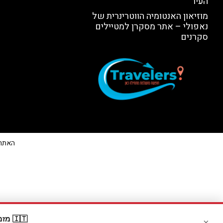
העיר
מוזיאון האנטומיה הווטרינרית של
נאפולי – אתר מסקרן למטיילים
סקרנים
האתר הי
🇮🇹 מזמינים דרך Booking? קבלו
×