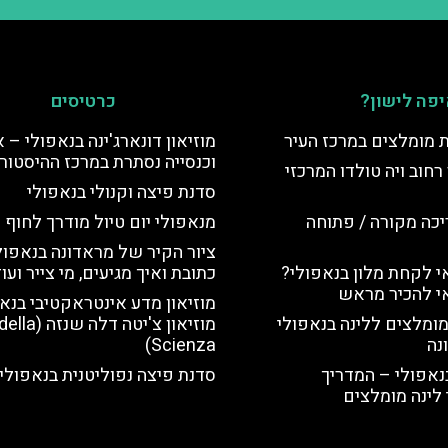
פה לישון?
כרטיסים
ת מומלצים במרכז העיר
מוזיאון דונארג'ינה בנאפולי – 
וכנסייה נסתרת במרכז ההיסטורי
רחוב ויה טולדו המרכזי
סדנת פיצה וקנולי בנאפולי
יכה מקורה / פתוחה
מנאפולי יום טיול מודרך לחוף
ציור הקיר של מראדונה בנאפול
 לקחת מלון בנאפולי?
כתובת ואיך מגיעים, מי צייר ועו
י להכיר מראש
מוזיאון מדע אינטראקטיבי בנא
מומלצים ללינה בנאפולי
מוזיאון צ'יטה דל
נה
Scienza)
נאפולי – המדריך
סדנת פיצה נפוליטנית בנאפולי
לינה מומלצים