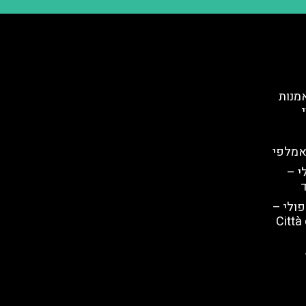
אמנות
 אמלפי
י –
ד
פולי –
ה שנזה (Città della