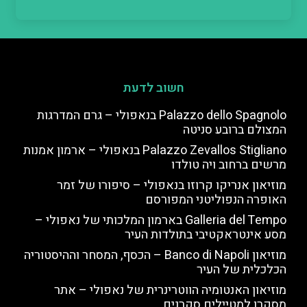
חשוב לדעת
Palazzo dello Spagnolo בנאפולי – גרם המדרגות
המצולם ברובע סניטה
Palazzo Zevallos Stigliano בנאפולי – ארמון אמנות
מרשים ברחוב ויה טולדו
מוזיאון אנריקו קרוזו בנאפולי – סיפורו של זמר
האופרה הנפוליטני המפורסם
Galleria del Tempo בארמון המלכותי של נאפולי –
מסע אינטראקטיבי בתולדות העיר
מוזיאון Banco di Napoli – הכסף, המסחר וההיסטוריה
הכלכלית של העיר
מוזיאון האנטומיה הווטרינרית של נאפולי – אתר
מסקרן למטיילים סקרנים