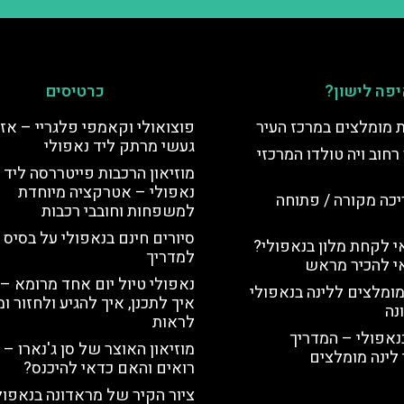
פה לישון?
כרטיסים
ת מומלצים במרכז העיר
פוצואולי וקאמפי פלגריי – אזו
געשי מרתק ליד נאפולי
רחוב ויה טולדו המרכזי
מוזיאון הרכבות פייטררסה ליד
נאפולי – אטרקציה מיוחדת
יכה מקורה / פתוחה
למשפחות וחובבי רכבות
סיורים חינם בנאפולי על בסיס 
 לקחת מלון בנאפולי?
למדריך
י להכיר מראש
נאפולי טיול יום אחד מרומא –
מומלצים ללינה בנאפולי
איך לתכנן, איך להגיע ולחזור ו
נה
לראות
נאפולי – המדריך
מוזיאון האוצר של סן ג'נארו – 
לינה מומלצים
רואים והאם כדאי להיכנס?
ציור הקיר של מראדונה בנאפול