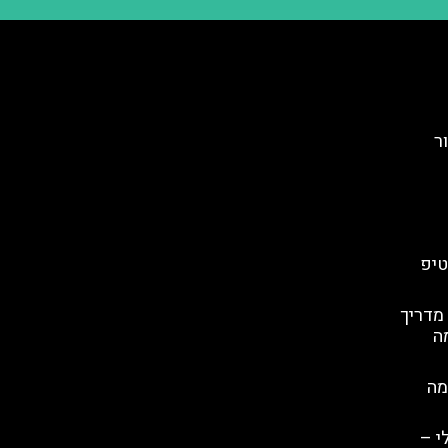
ר
טיפ
 מדריך
מה
מה
י –