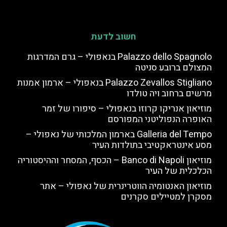
חשוב לדעת
Palazzo dello Spagnolo בנאפולי – גרם המדרגות
המצולם ברובע סניטה
Palazzo Zevallos Stigliano בנאפולי – ארמון אמנות
מרשים ברחוב ויה טולדו
מוזיאון אנריקו קרוזו בנאפולי – סיפורו של זמר
האופרה הנפוליטני המפורסם
Galleria del Tempo בארמון המלכותי של נאפולי –
מסע אינטראקטיבי בתולדות העיר
מוזיאון Banco di Napoli – הכסף, המסחר וההיסטוריה
הכלכלית של העיר
מוזיאון האנטומיה הווטרינרית של נאפולי – אתר
מסקרן למטיילים סקרנים