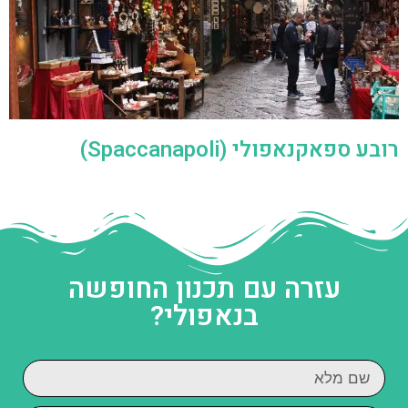
רובע ספאקנאפולי (Spaccanapoli)
עזרה עם תכנון החופשה
בנאפולי?