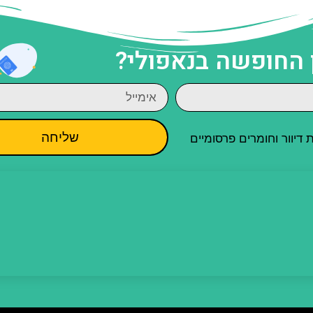
 החופשה בנאפולי?
שליחה
יוור וחומרים פרסומיים