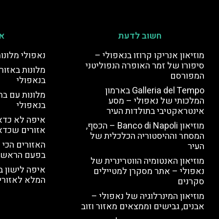
חשוב לדעת
אי
מוזיאון אנריקו קרוזו בנאפולי –
נאפולי מלונו
סיפורו של זמר האופרה הנפוליטני
מלונות באזור 
המפורסם
בנאפולי
Galleria del Tempo בארמון
מלונות עם בר
המלכותי של נאפולי – מסע
בנאפולי
אינטראקטיבי בתולדות העיר
איפה לא כדאי
מוזיאון Banco di Napoli – הכסף,
אזורים שכדא
המסחר וההיסטוריה הכלכלית של
האזורים הכי 
העיר
בפעם הראשו
מוזיאון האנטומיה הווטרינרית של
איפה לישון ב
נאפולי – אתר מסקרן למטיילים
המלא לאזורי 
סקרנים
מוזיאון המינרלוגיה של נאפולי –
אבנים, גבישים וממצאים מאזור וזוב