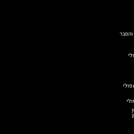
והסבר
לי
פולי
לי
ן
Fi