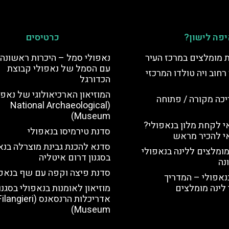
פה לישון?
כרטיסים
ת מומלצים במרכז העיר
נאפולי סמל – היכרות ראשונה 
עם הסמל של נאפולי קבוצת
רחוב ויה טולדו המרכזי
הכדורגל
המוזיאון הארכיאולוגי של נאפו
יכה מקורה / פתוחה
(National Archaeological
Museum)
 לקחת מלון בנאפולי?
סדנת טירמיסו בנאפולי
י להכיר מראש
סדנא להכנת גבינת מוצרלה בנא
מומלצים ללינה בנאפולי
בסגנון דרום איטליה
נה
סדנת פיצה וקפה עם שף בנאפו
נאפולי – המדריך
לינה מומלצים
מוזיאון לאומנות בנאפולי בסגנו
אדריכלות הרנסאנס (langieri
Museum)