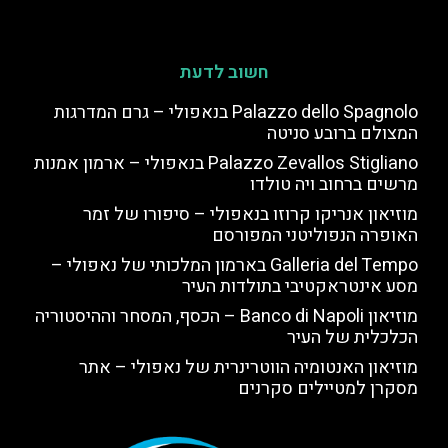
חשוב לדעת
Palazzo dello Spagnolo בנאפולי – גרם המדרגות
המצולם ברובע סניטה
Palazzo Zevallos Stigliano בנאפולי – ארמון אמנות
מרשים ברחוב ויה טולדו
מוזיאון אנריקו קרוזו בנאפולי – סיפורו של זמר
האופרה הנפוליטני המפורסם
Galleria del Tempo בארמון המלכותי של נאפולי –
מסע אינטראקטיבי בתולדות העיר
מוזיאון Banco di Napoli – הכסף, המסחר וההיסטוריה
הכלכלית של העיר
מוזיאון האנטומיה הווטרינרית של נאפולי – אתר
מסקרן למטיילים סקרנים