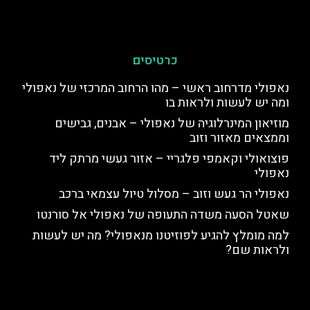
כרטיסים
נאפולי מדרחוב ראשי – מהו הרחוב המרכזי של נאפולי
ומה יש לעשות ולראות בו
מוזיאון המינרלוגיה של נאפולי – אבנים, גבישים
וממצאים מאזור וזוב
פוצואולי וקאמפי פלגריי – אזור געשי מרתק ליד
נאפולי
נאפולי הר געש וזוב – מסלול טיול עצמאי ברכב
שאטל הסעה משדה התעופה של נאפולי אל סורנטו
למה מומלץ להגיע לפוזיטנו מנאפולי? מה יש לעשות
ולראות שם?