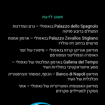
חשוב לדעת
Palazzo dello Spagnolo בנאפולי – גרם המדרגות
המצולם ברובע סניטה
Palazzo Zevallos Stigliano בנאפולי – ארמון אמנות
מרשים ברחוב ויה טולדו
מוזיאון אנריקו קרוזו בנאפולי – סיפורו של זמר
האופרה הנפוליטני המפורסם
Galleria del Tempo בארמון המלכותי של נאפולי –
מסע אינטראקטיבי בתולדות העיר
מוזיאון Banco di Napoli – הכסף, המסחר וההיסטוריה
הכלכלית של העיר
מוזיאון האנטומיה הווטרינרית של נאפולי – אתר
מסקרן למטיילים סקרנים