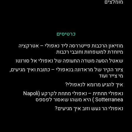
מומלצים
כרטיסים
מוזיאון הרכבות פייטררסה ליד נאפולי – אטרקציה
מיוחדת למשפחות וחובבי רכבות
שאטל הסעה משדה התעופה של נאפולי אל סורנטו
ציור הקיר של מראדונה בנאפולי – כתובת ואיך מגיעים,
מי צייר ועוד
איך להגיע מרומא לנאפולי?
נאפולי תחתית – נאפולי מתחת לקרקע (Napoli
Sotterranea ) היא משהו שאסור לפספס
נאפולי הר געש וזוב איך מגיעים?