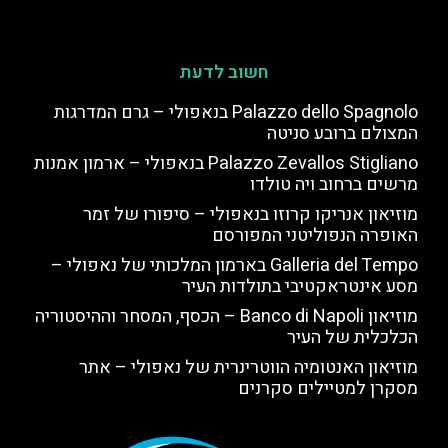
חשוב לדעת
Palazzo dello Spagnolo בנאפולי – גרם המדרגות
המצולם ברובע סניטה
Palazzo Zevallos Stigliano בנאפולי – ארמון אמנות
מרשים ברחוב ויה טולדו
מוזיאון אנריקו קרוזו בנאפולי – סיפורו של זמר
האופרה הנפוליטני המפורסם
Galleria del Tempo בארמון המלכותי של נאפולי –
מסע אינטראקטיבי בתולדות העיר
מוזיאון Banco di Napoli – הכסף, המסחר וההיסטוריה
הכלכלית של העיר
מוזיאון האנטומיה הווטרינרית של נאפולי – אתר
מסקרן למטיילים סקרנים