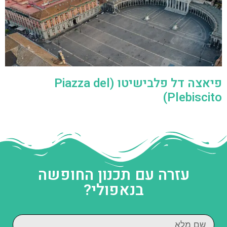
פיאצה דל פלבישיטו (Piazza del
Plebiscito)
עזרה עם תכנון החופשה
בנאפולי?