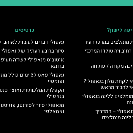
פה לישון?
כרטיסים
ת מומלצים במרכז העיר
נאפולי דברים לעשות לאוהבי כ
רחוב ויה טולדו המרכזי
סיור ברובע העתיק של נאפולי
אוטובוס מנאפולי לשדה תעופה
יכה מקורה / פתוחה
ברומא
נאפולי פאס ל3 ימים כולל 
 לקחת מלון בנאפולי?
ופומפיי
י להכיר מראש
הקפלות המלכותיות ואוצר סנט 
מומלצים ללינה בנאפולי
בנאפולי
נה
מנאפולי סיור לסורנטו, פוזיטנו
נאפולי – המדריך
ואמאלפי
לינה מומלצים