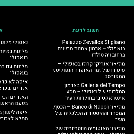
חשוב לדעת
אי
Palazzo Zevallos Stigliano
נאפולי מלונו
בנאפולי – ארמון אמנות מרשים
מלונות באזור 
ברחוב ויה טולדו
בנאפולי
מוזיאון אנריקו קרוזו בנאפולי –
מלונות עם בר
סיפורו של זמר האופרה הנפוליטני
בנאפולי
המפורסם
איפה לא כדאי
Galleria del Tempo בארמון
אזורים שכדא
המלכותי של נאפולי – מסע
האזורים הכי 
אינטראקטיבי בתולדות העיר
בפעם הראשו
מוזיאון Banco di Napoli – הכסף,
איפה לישון ב
המסחר וההיסטוריה הכלכלית של
המלא לאזורי 
העיר
מוזיאון האנטומיה הווטרינרית של