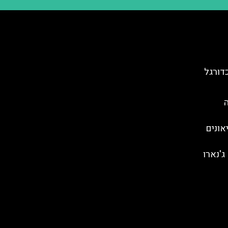
דורגל
מוזיאונים
ג'נארו