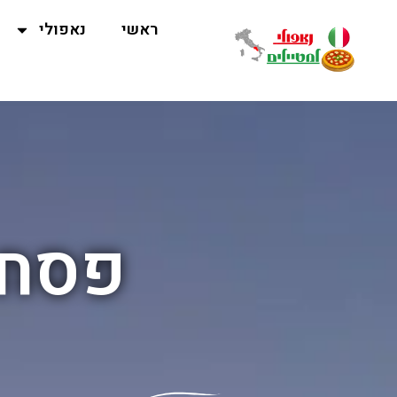
ראשי
נאפולי
פסח 