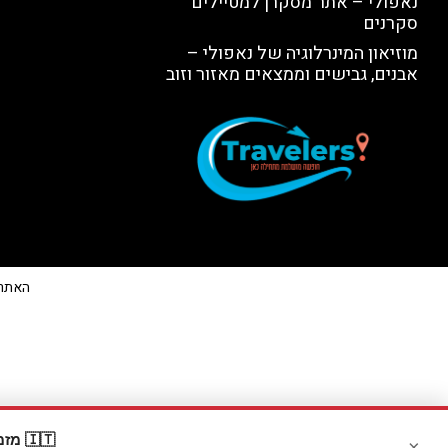
נאפולי – אתר מסקרן למטיילים
סקרנים
מוזיאון המינרלוגיה של נאפולי –
אבנים, גבישים וממצאים מאזור וזוב
האתר הי
🇮🇹 מזמינים דרך Booking? קבלו
×