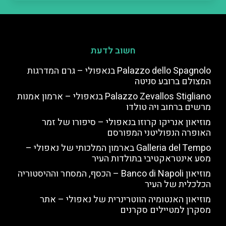
חשוב לדעת
Palazzo dello Spagnolo בנאפולי – גרם המדרגות
המצולם ברובע סניטה
Palazzo Zevallos Stigliano בנאפולי – ארמון אמנות
מרשים ברחוב ויה טולדו
מוזיאון אנריקו קרוזו בנאפולי – סיפורו של זמר
האופרה הנפוליטני המפורסם
Galleria del Tempo בארמון המלכותי של נאפולי –
מסע אינטראקטיבי בתולדות העיר
מוזיאון Banco di Napoli – הכסף, המסחר וההיסטוריה
הכלכלית של העיר
מוזיאון האנטומיה הווטרינרית של נאפולי – אתר
מסקרן למטיילים סקרנים