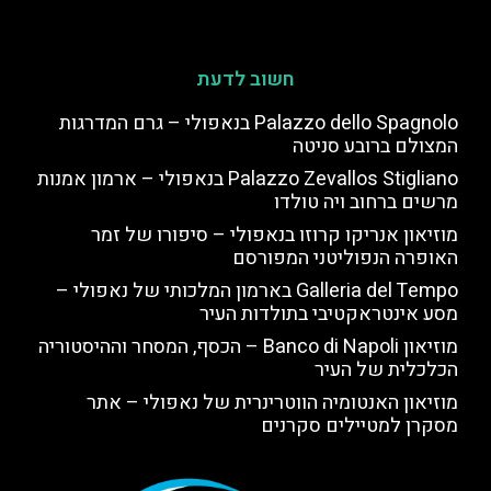
חשוב לדעת
Palazzo dello Spagnolo בנאפולי – גרם המדרגות
המצולם ברובע סניטה
Palazzo Zevallos Stigliano בנאפולי – ארמון אמנות
מרשים ברחוב ויה טולדו
מוזיאון אנריקו קרוזו בנאפולי – סיפורו של זמר
האופרה הנפוליטני המפורסם
Galleria del Tempo בארמון המלכותי של נאפולי –
מסע אינטראקטיבי בתולדות העיר
מוזיאון Banco di Napoli – הכסף, המסחר וההיסטוריה
הכלכלית של העיר
מוזיאון האנטומיה הווטרינרית של נאפולי – אתר
מסקרן למטיילים סקרנים