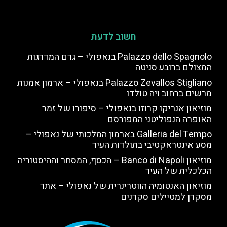
חשוב לדעת
Palazzo dello Spagnolo בנאפולי – גרם המדרגות
המצולם ברובע סניטה
Palazzo Zevallos Stigliano בנאפולי – ארמון אמנות
מרשים ברחוב ויה טולדו
מוזיאון אנריקו קרוזו בנאפולי – סיפורו של זמר
האופרה הנפוליטני המפורסם
Galleria del Tempo בארמון המלכותי של נאפולי –
מסע אינטראקטיבי בתולדות העיר
מוזיאון Banco di Napoli – הכסף, המסחר וההיסטוריה
הכלכלית של העיר
מוזיאון האנטומיה הווטרינרית של נאפולי – אתר
מסקרן למטיילים סקרנים