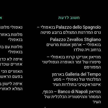
חשוב לדעת
אי
Palazzo dello Spagnolo בנאפולי –
נאפולי מלונו
גרם המדרגות המצולם ברובע סניטה
מלונות באזור 
Palazzo Zevallos Stigliano
בנאפולי
בנאפולי – ארמון אמנות מרשים
מלונות עם בר
ברחוב ויה טולדו
בנאפולי
מוזיאון אנריקו קרוזו בנאפולי –
איפה לא כדאי
סיפורו של זמר האופרה הנפוליטני
אזורים שכדא
המפורסם
האזורים הכי 
Galleria del Tempo בארמון
בפעם הראשו
המלכותי של נאפולי – מסע
איפה לישון ב
אינטראקטיבי בתולדות העיר
המלא לאזורי 
מוזיאון Banco di Napoli – הכסף,
המסחר וההיסטוריה הכלכלית של
העיר