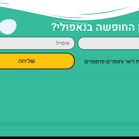
 החופשה בנאפולי?
שליחה
יוור וחומרים פרסומיים