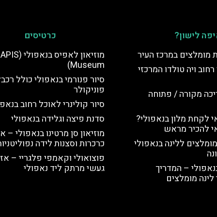
פה לישון?
כרטיסים
ת מומלצים במרכז העיר
מוזיאון לאפיס בנאפולי (
Museum)
רחוב ויה טולדו המרכזי
סיור פנורמי בנאפולי כולל רכב
פוניקולר
יכה מקורה / פתוחה
סיור קולינרי לאוכל רחוב בנאפו
 לקחת מלון בנאפולי?
סדנת פיצה וגלידה בנאפולי
י להכיר מראש
מוזיאון סן מרטינו בנאפולי – או
מומלצים ללינה בנאפולי
כרכרות וסצנות לידה נפוליטניות
נה
פוצואולי וקאמפי פלגריי – אזו
נאפולי – המדריך
געשי מרתק ליד נאפולי
לינה מומלצים