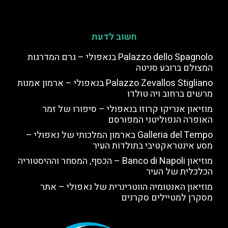
חשוב לדעת
Palazzo dello Spagnolo בנאפולי – גרם המדרגות
המצולם ברובע סניטה
Palazzo Zevallos Stigliano בנאפולי – ארמון אמנות
מרשים ברחוב ויה טולדו
מוזיאון אנריקו קרוזו בנאפולי – סיפורו של זמר
האופרה הנפוליטני המפורסם
Galleria del Tempo בארמון המלכותי של נאפולי –
מסע אינטראקטיבי בתולדות העיר
מוזיאון Banco di Napoli – הכסף, המסחר וההיסטוריה
הכלכלית של העיר
מוזיאון האנטומיה הווטרינרית של נאפולי – אתר
מסקרן למטיילים סקרנים