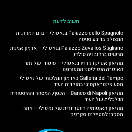
חשוב לדעת
Palazzo dello Spagnolo בנאפולי – גרם המדרגות
המצולם ברובע סניטה
Palazzo Zevallos Stigliano בנאפולי – ארמון אמנות
מרשים ברחוב ויה טולדו
מוזיאון אנריקו קרוזו בנאפולי – סיפורו של זמר
האופרה הנפוליטני המפורסם
Galleria del Tempo בארמון המלכותי של נאפולי –
מסע אינטראקטיבי בתולדות העיר
מוזיאון Banco di Napoli – הכסף, המסחר וההיסטוריה
הכלכלית של העיר
מוזיאון האנטומיה הווטרינרית של נאפולי – אתר
מסקרן למטיילים סקרנים