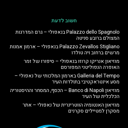
חשוב לדעת
Palazzo dello Spagnolo בנאפולי – גרם המדרגות
המצולם ברובע סניטה
Palazzo Zevallos Stigliano בנאפולי – ארמון אמנות
מרשים ברחוב ויה טולדו
מוזיאון אנריקו קרוזו בנאפולי – סיפורו של זמר
האופרה הנפוליטני המפורסם
Galleria del Tempo בארמון המלכותי של נאפולי –
מסע אינטראקטיבי בתולדות העיר
מוזיאון Banco di Napoli – הכסף, המסחר וההיסטוריה
הכלכלית של העיר
מוזיאון האנטומיה הווטרינרית של נאפולי – אתר
מסקרן למטיילים סקרנים