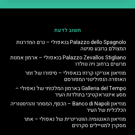
חשוב לדעת
Palazzo dello Spagnolo בנאפולי – גרם המדרגות
המצולם ברובע סניטה
Palazzo Zevallos Stigliano בנאפולי – ארמון אמנות
מרשים ברחוב ויה טולדו
מוזיאון אנריקו קרוזו בנאפולי – סיפורו של זמר
האופרה הנפוליטני המפורסם
Galleria del Tempo בארמון המלכותי של נאפולי –
מסע אינטראקטיבי בתולדות העיר
מוזיאון Banco di Napoli – הכסף, המסחר וההיסטוריה
הכלכלית של העיר
מוזיאון האנטומיה הווטרינרית של נאפולי – אתר
מסקרן למטיילים סקרנים