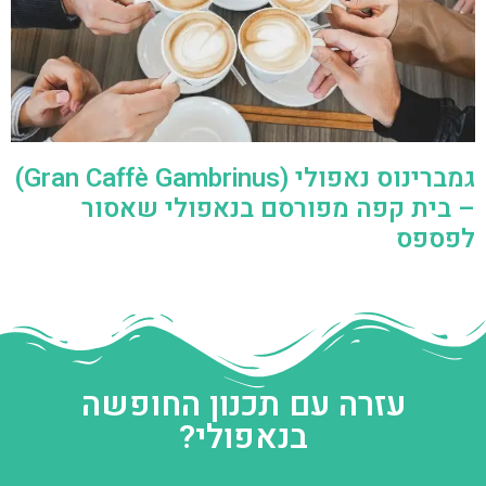
גמברינוס נאפולי (Gran Caffè Gambrinus)
– בית קפה מפורסם בנאפולי שאסור
לפספס
עזרה עם תכנון החופשה
בנאפולי?