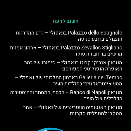
חשוב לדעת
Palazzo dello Spagnolo בנאפולי – גרם המדרגות
המצולם ברובע סניטה
Palazzo Zevallos Stigliano בנאפולי – ארמון אמנות
מרשים ברחוב ויה טולדו
מוזיאון אנריקו קרוזו בנאפולי – סיפורו של זמר
האופרה הנפוליטני המפורסם
Galleria del Tempo בארמון המלכותי של נאפולי –
מסע אינטראקטיבי בתולדות העיר
מוזיאון Banco di Napoli – הכסף, המסחר וההיסטוריה
הכלכלית של העיר
מוזיאון האנטומיה הווטרינרית של נאפולי – אתר
מסקרן למטיילים סקרנים