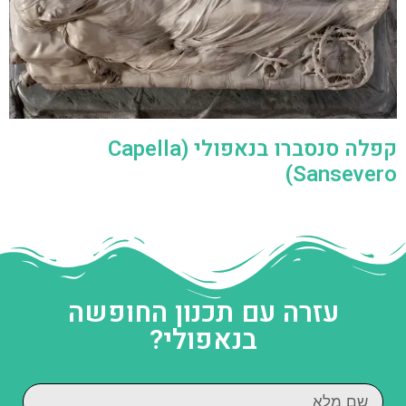
קפלה סנסברו בנאפולי (Capella
Sansevero)
עזרה עם תכנון החופשה
בנאפולי?