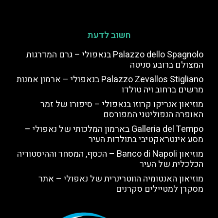
חשוב לדעת
Palazzo dello Spagnolo בנאפולי – גרם המדרגות
המצולם ברובע סניטה
Palazzo Zevallos Stigliano בנאפולי – ארמון אמנות
מרשים ברחוב ויה טולדו
מוזיאון אנריקו קרוזו בנאפולי – סיפורו של זמר
האופרה הנפוליטני המפורסם
Galleria del Tempo בארמון המלכותי של נאפולי –
מסע אינטראקטיבי בתולדות העיר
מוזיאון Banco di Napoli – הכסף, המסחר וההיסטוריה
הכלכלית של העיר
מוזיאון האנטומיה הווטרינרית של נאפולי – אתר
מסקרן למטיילים סקרנים