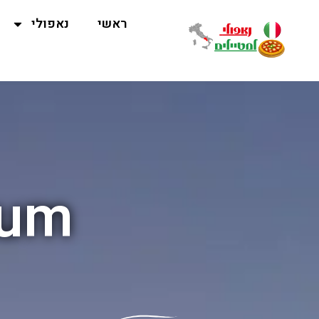
ראשי
נאפולי
tum