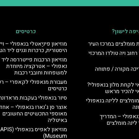
פה לישון?
כרטיסים
ת מומלצים במרכז העיר
מוזיאון פיניַאטלי בנאפולי – וי
היסטורית, כרכרות וגנים ליד הט
רחוב ויה טולדו המרכזי
מוזיאון הרכבות פייטררסה ליד
נאפולי – אטרקציה מיוחדת
יכה מקורה / פתוחה
למשפחות וחובבי רכבות
מעבורת מנאפולי לקאפרי – ר
 לקחת מלון בנאפולי?
כרטיסים
י להכיר מראש
סיור בנאפולי בעקבות מראדונה
מומלצים ללינה בנאפולי
נה
אוצר סן ג'נארו בנאפולי – אחד
מאוספי התכשיטים החשובים
נאפולי – המדריך
באיטליה
לינה מומלצים
מוזיאון לאפיס בנאפולי (
Museum)