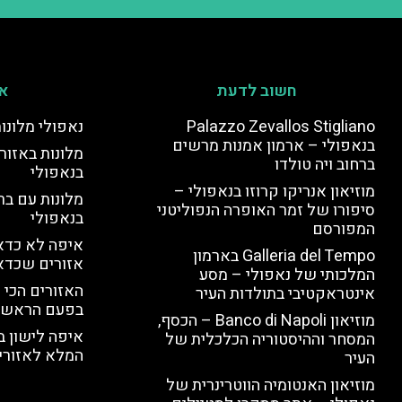
חשוב לדעת
אי
Palazzo Zevallos Stigliano
נאפולי מלונו
בנאפולי – ארמון אמנות מרשים
מלונות באזור 
ברחוב ויה טולדו
בנאפולי
מוזיאון אנריקו קרוזו בנאפולי –
מלונות עם בר
סיפורו של זמר האופרה הנפוליטני
בנאפולי
המפורסם
איפה לא כדאי
Galleria del Tempo בארמון
אזורים שכדא
המלכותי של נאפולי – מסע
האזורים הכי 
אינטראקטיבי בתולדות העיר
בפעם הראשו
מוזיאון Banco di Napoli – הכסף,
איפה לישון ב
המסחר וההיסטוריה הכלכלית של
המלא לאזורי 
העיר
מוזיאון האנטומיה הווטרינרית של