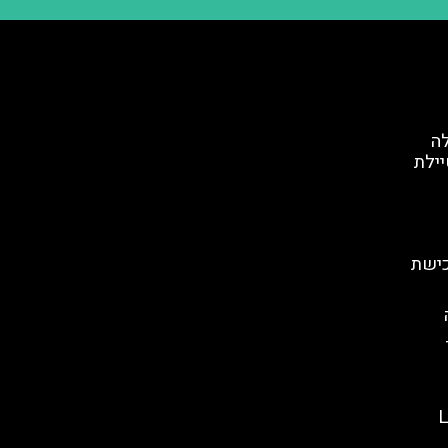
לה
יילת
כישת
LAPIS