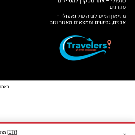
נאפולי – אתר מסקרן למטיילים
סקרנים
מוזיאון המינרלוגיה של נאפולי –
אבנים, גבישים וממצאים מאזור וזוב
האתר הי
🇮🇹 מזמינים דרך Booking? קבלו
×