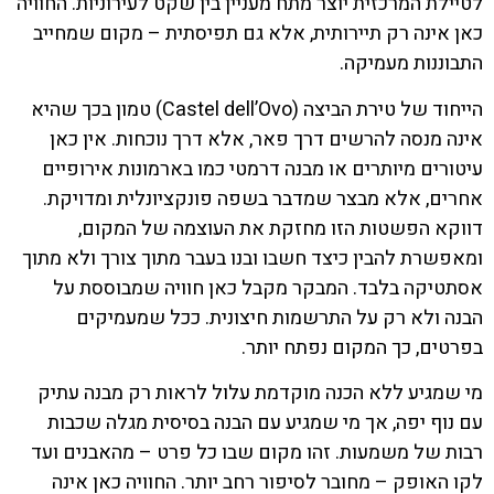
לטיילת המרכזית יוצר מתח מעניין בין שקט לעירוניות. החוויה
כאן אינה רק תיירותית, אלא גם תפיסתית – מקום שמחייב
התבוננות מעמיקה.
הייחוד של טירת הביצה (Castel dell’Ovo) טמון בכך שהיא
אינה מנסה להרשים דרך פאר, אלא דרך נוכחות. אין כאן
עיטורים מיותרים או מבנה דרמטי כמו בארמונות אירופיים
אחרים, אלא מבצר שמדבר בשפה פונקציונלית ומדויקת.
דווקא הפשטות הזו מחזקת את העוצמה של המקום,
ומאפשרת להבין כיצד חשבו ובנו בעבר מתוך צורך ולא מתוך
אסתטיקה בלבד. המבקר מקבל כאן חוויה שמבוססת על
הבנה ולא רק על התרשמות חיצונית. ככל שמעמיקים
בפרטים, כך המקום נפתח יותר.
מי שמגיע ללא הכנה מוקדמת עלול לראות רק מבנה עתיק
עם נוף יפה, אך מי שמגיע עם הבנה בסיסית מגלה שכבות
רבות של משמעות. זהו מקום שבו כל פרט – מהאבנים ועד
לקו האופק – מחובר לסיפור רחב יותר. החוויה כאן אינה