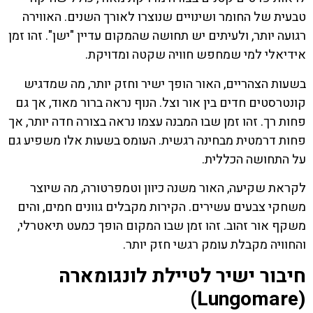
טבעית של החומר ושינויים שנוצרו לאורך השנים. האווירה
רגועה יותר, ולעיתים יש תחושה שהמקום עדיין "ישן". זהו זמן
אידיאלי למי שמחפש חוויה שקטה ומדויקת.
בשעות הצהריים, האור הופך ישיר וחזק יותר, מה שמדגיש
קונטרסטים חדים בין אור וצל. הנוף נראה ברור מאוד, אך גם
פחות רך. זהו זמן שבו המבנה עצמו נראה בצורה חדה יותר, אך
פחות דרמטית מבחינה רגשית. העומס בשעות אלו משפיע גם
על התחושה הכללית.
לקראת שקיעה, האור משנה כיוון וטמפרטורה, מה שיוצר
משחקי צבעים עשירים. הקירות מקבלים גוונים חמים, והים
משקף אור זהוב. זהו זמן שבו המקום הופך כמעט תיאטרלי,
והחוויה מקבלת עומק רגשי חזק יותר.
חיבור ישיר לטיילת לונגומארה
(Lungomare)