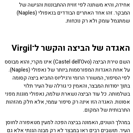
אחידה, והיא משתנה לפי זווית ההתבוננות והגישה של
המבקר. זהו אחד האתרים הבודדים בנאפולי (Naples)
שמתגמל עומק ולא רק נוכחות.
האגדה של הביצה והקשר ל־Virgil
השם טירת הביצה (Castel dell’Ovo) אינו מקרי, והוא מבוסס
על אחת האגדות המפורסמות ביותר של נאפולי (Naples).
לפי הסיפור, המשורר הרומי ורגיליוס החביא ביצה קסומה
בתוך יסודות המבצר, והאמין כי גורלה של העיר תלוי
בשלמותה. כל עוד הביצה נשארת שלמה, נאפולי מוגנת מפני
אסונות. האגדה הזו אינה רק סיפור עממי, אלא חלק מהזהות
התרבותית של המקום.
במהלך השנים, האמונה בביצה הפכה למעין מטאפורה לחוסן
העיר. תושבים רבים ראו במבצר לא רק מבנה הגנתי אלא גם