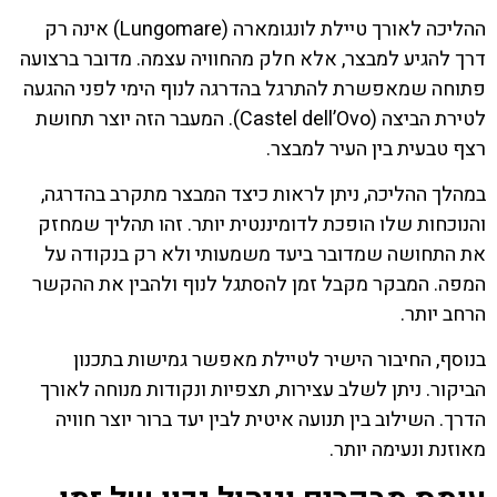
ההליכה לאורך טיילת לונגומארה (Lungomare) אינה רק
דרך להגיע למבצר, אלא חלק מהחוויה עצמה. מדובר ברצועה
פתוחה שמאפשרת להתרגל בהדרגה לנוף הימי לפני ההגעה
לטירת הביצה (Castel dell’Ovo). המעבר הזה יוצר תחושת
רצף טבעית בין העיר למבצר.
במהלך ההליכה, ניתן לראות כיצד המבצר מתקרב בהדרגה,
והנוכחות שלו הופכת לדומיננטית יותר. זהו תהליך שמחזק
את התחושה שמדובר ביעד משמעותי ולא רק בנקודה על
המפה. המבקר מקבל זמן להסתגל לנוף ולהבין את ההקשר
הרחב יותר.
בנוסף, החיבור הישיר לטיילת מאפשר גמישות בתכנון
הביקור. ניתן לשלב עצירות, תצפיות ונקודות מנוחה לאורך
הדרך. השילוב בין תנועה איטית לבין יעד ברור יוצר חוויה
מאוזנת ונעימה יותר.