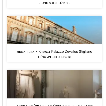
המצולם ברובע סניטה
Palazzo Zevallos Stigliano בנאפולי – ארמון אמנות
מרשים ברחוב ויה טולדו
מוזיאון אנריקו קרוזו בנאפולי – סיפורו של זמר האופרה