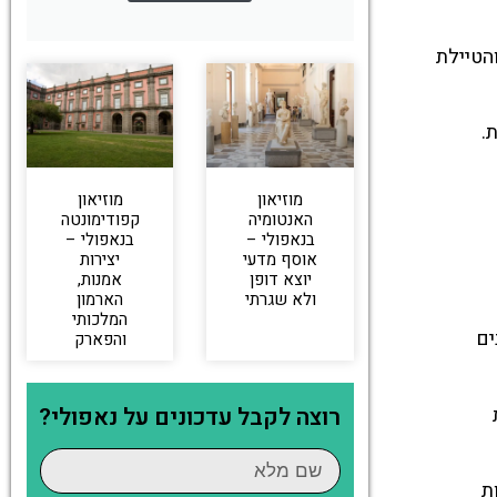
, והטיילת
.
מוזיאון
מוזיאון
האנטומיה
קפודימונטה
בנאפולי –
בנאפולי –
אוסף מדעי
יצירות
יוצא דופן
אמנות,
ולא שגרתי
הארמון
המלכותי
בים
והפארק
רוצה לקבל עדכונים על נאפולי?
ות