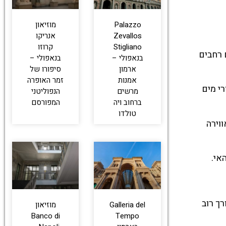
Palazzo
מוזיאון
Zevallos
אנריקו
Stigliano
קרוזו
ד חופים רחבים
בנאפולי –
בנאפולי –
ארמון
סיפורו של
אמנות
זמר האופרה
ורי מים
מרשים
הנפוליטני
ברחוב ויה
המפורסם
טולדו
אווירה
אי.
 ההפלגות יוצאות לאורך רוב
Galleria del
מוזיאון
Banco di
Tempo