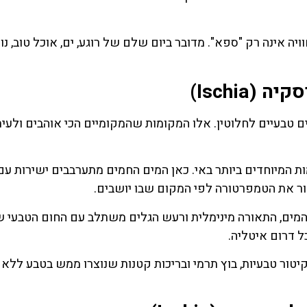
רקים של איסקיה (Ischia) הוא שהחוויה אינה רק "ספא". מדובר ביום שלם של רוגע, ים, אוכל טוב, נו
Ischia)
ם טבעיים לחלוטין. אלו המקומות שהמקומיים הכי אוהבים ולעית
Sor) נחשב לאחד המקומות המיוחדים ביותר באי. כאן המים החמים מתערבבים ישירות ע
ור את הטמפרטורה לפי המקום שבו יושבים.
המים, התאורה מינימלית ורעש הגלים משתלב עם החום הטבעי 
ל דרום איטליה.
יטור טבעיות, בוץ תרמי ובריכות קטנות שנוצרו ממש בטבע ללא