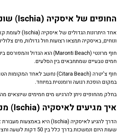
החופים של איסקיה (Ischia) שונים מאוד מקאפרי (Capri)
ונוחים, באיסקיה תמצאו רצועות חול גדולות, מים צלולי
חוף מרונטי (Maronti Beach) הוא 
חמים טבעיים שמתחבאים בין הסלעים.
חוף צ'יטרה (Citara Beach) נחשב 
במקום הופכת רגועה ורומנטית במיוחד.
בחלק מהחופים ניתן להרגיש מים חמימים שיוצאים מהא
איך מגיעים לאיסקיה (Ischia) מנאפולי (Naples)
שעות היום ונמשכות בדרך כלל בין 50 דקות לשעה וחצי, תלוי בסוג הסירה.