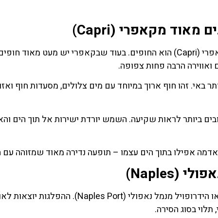
אחד היתרונות הגדולים של איסקיה (Ischia) לעומת קאפרי (Capri) הוא החופים. בעוד שבקאפרי יש מעט מאו
ם ואווירה הרבה פחות צפופה.
הגדול והמפורסם ביותר באי. זהו חוף ארוך במיוחד עם מים צלולים, מסעדות חוף ואז
לאחד המקומות הטובים ביותר לראות שקיעה. השמש יורדת ישירות אל תוך הים וה
דמה אפילו בתוך הים עצמו – תופעה נדירה מאוד שמזוהה עם ה
הדרך להגיע לאיסקיה (Ischia) היא באמצעות מעבורת או הידרופויל מנמל נאפולי (Naples Port).