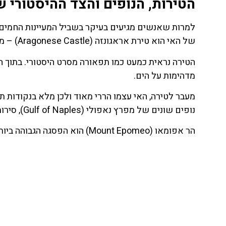
הטירות, הנופים והצד ההיסטורי של איס
של האי הוא טירת אראגונזה (Aragonese Castle) – מבצר עצום שנבנה על סלע ענק המחובר לאי בגשר אבן מרשים.
הטירה נראית כמעט כמו תפאורה מסרט היסטורי. בתוך ה
מדהימות על הים.
מעבר לטירה, האי עצמו הררי מאוד ולכן מלא בנקודות 
נופים שונים של מפרץ נאפולי (Gulf of Naples), סירות דייגים, כרמים ובתי אבן צבעוניים.
הר אפומאו (Mount Epomeo) הוא הפסגה הגבוהה ביותר באי ומי שמגיע אליה זוכה לראות פנורמה מדהימה של כל האזור.