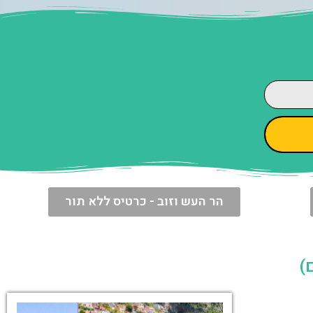
הר העש וזוב - כרטיס ללא תור