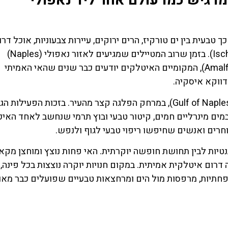
י התרמי שמרגיש כמו עולם אחר ליד נאפולי
בעית בין ים טורקיז, הרים ירוקים, עיירות צבעוניות, אוכל דרו
איטלקי אותנטי ומעיינות חמים טבעיים כמו איסקיה (Ischia). בזמן שרוב המטיילים שמגיעים לאזור נאפולי (Naples)
מתמקדים בקאפרי (Capri) או בחוף אמאלפי (Amalfi Coast), המקומיים האיטלקים יודעים כבר שנים שהאי האמיתי
דווקא איסקיה.
מדובר באי וולקני גדול יחסית שנמצא במפרץ נאפולי (Gulf of Naples), במרחק הפלגה קצר מהעיר. בזכות הפע
ור, האדמה באיסקיה (Ischia) עשירה במים מינרליים חמים, קיטור טבעי ובוץ תרמי שנחשב לאחד ה
חרים ואנשים שחיפשו ריפוי טבעי לגוף ולנפש.
Is) הוא השילוב בין אותנטיות לבין תחושת חופשה יוקרתית. האי פחות נוצץ ומוחצן מק
אווירה דרום איטלקית אמיתית. במקום חנויות יוקרה נוצצות בכל פינה
שפחתיות, מרפסות מול הים ומרחצאות טבעיים שפועלים כבר מאו
השכרת
כרטיס
רכב
כל הכרטיסי
חמים בדר
השוואת מחירים