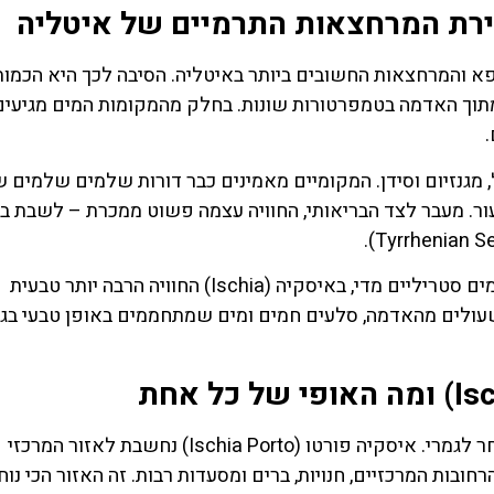
איטליה
לחצו פה!
לחצו פה
 מיעדי הספא והמרחצאות החשובים ביותר באיטליה. הסיבה לכך היא הכמות
וך האדמה בטמפרטורות שונות. בחלק מהמקומות המים מגיעים
, מגנזיום וסידן. המקומיים מאמינים כבר דורות שלמים שלמים 
ור. מעבר לצד הבריאותי, החוויה עצמה פשוט ממכרת – לשבת ב
בניגוד לאתרי ספא מודרניים באירופה שמרגישים לפעמים סטריליים מדי, באיסקיה (Ischia) החוויה הרבה יותר טבעית
ולים מהאדמה, סלעים חמים ומים שמתחממים באופן טבעי בג
האי מחולק לכמה עיירות שונות שלכל אחת יש אופי אחר לגמרי. איסקיה פורטו (Ischia Porto) נחשבת לאזור המרכזי
רחובות המרכזיים, חנויות, ברים ומסעדות רבות. זה האזור הכי נוח