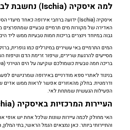
למה איסקיה (Ischia) נחשבת לבירת המרחצאות התרמיים של איטליה
לחצו
פה!
איסקיה (Ischia) ידועה ברחבי אירופה כאחד
האדירה של מקורות מים תרמיים טבעיים שמתפרצים מת
גבוה במיוחד ויוצרים בריכות חמות טבעיות ממש ליד הים.
המים התרמיים באי עשירים במינרלים כמו גופרית, ברזל
מסייעים להרגעת שרירים, שיפור זרימת הדם וטיפוח הע
בריכה חמה טבעית כשמולכם שקיעה על הים הטירני (Tyrrhenian Sea).
ודרמטית. בחלק מהאזורים אפשר לראות ממש אדים שע
הפעילות הגעשית שמתחת לאי.
העיירות המרכזיות באיסקיה (Ischia) ומה האופי של כל אחת
והתיירותי ביותר. כאן נמצאים הנמל הראשי, בתי המלון, ה