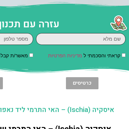
עזרה עם תכנון
קראתי והסכמתי ל
מדיניות הפרטיות
מאשר/ת קבלת ד
כרטיסים
איסקיה (Ischia) – האי התרמי ליד נאפולי (אי המעיינות החמים והמרחצאות התרמיים)