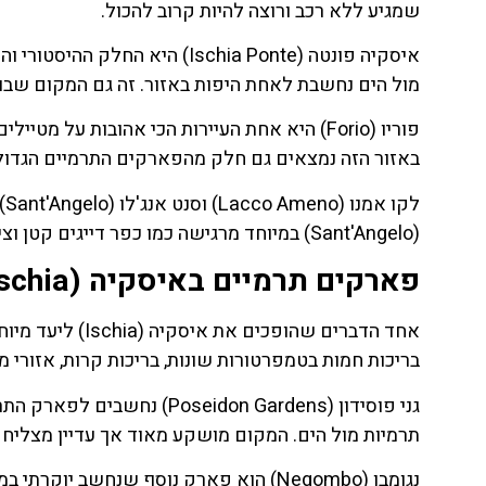
שמגיע ללא רכב ורוצה להיות קרוב להכול.
איסקיה פונטה (Ischia Ponte) הי
מול הים נחשבת לאחת היפות באזור. זה גם המקום שבו
פוריו (Forio) היא אחת העיירות הכי אהובות על
באזור הזה נמצאים גם חלק מהפארקים התרמיים הגדול
לק
(Sant'Angelo) במיוחד מרגישה כמו כפר דייגים קטן וציורי עם רחובות צרים, סירות צבעוניות ומסעדות מול המים.
פארקים תרמיים באיסקיה (Ischia) – החוויה שאסור לפספס
אחד הדברים שהופ
בריכות חמות בטמפרטורות שונות, בריכות קרות, אזורי מנ
גני פוסידון (eidon Gardens
תרמיות מול הים. המקום מושקע מאוד אך עדיין מצליח
נגומבו (Negombo) הוא פארק נוסף שנחשב יו