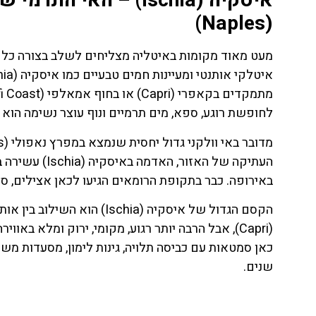
איסקיה (Ischia) – הא
(Naples)
מעט מאוד מקומות באיטליה מצליחים לשלב בצורה כל כך ט
לחופשת רוגע, ספא, מים תרמיים ונוף עוצר נשימה הוא 
העתיקה של האז
באירופה. כבר בתקופת הרומאים הגיעו לכאן אצילים, סו
הקסם הגדול של איסקיה (chia
(Capri), אבל הרבה יותר רגוע, מקומי, ירוק ומלא ב
כאן סמטאות עם כביסה תלויה, גינות לימון, מסעדות מ
ת
טיסות
שנים.
מציאת
טיסה זולה?