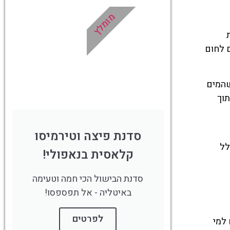
!
במיוחד עבורכם!
מומלץ
!
לחצו פה!
 לחום
שהמים
תוך
סדנת פיצה וטירמיסו
לל
קלאסית בנאפולי!
סדנת הבישול הכי חמה וטעימה
באיטליה - אל תפספסו!
לפרטים
 למי