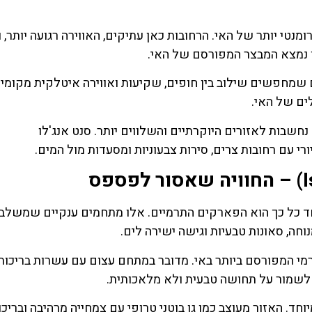
א החלק ההיסטורי והרומנטי יותר של האי. הרחובות כאן עתיקים, האווירה רגועה יותר
 נמצא המבצר המפורסם של האי.
 מטיילים שמחפשים שילוב בין חופים, שקיעות ואווירה איטלקית מקומית
ים של האי.
ו אמנו (Lacco Ameno) וסנט אנג'לו (Sant'Angelo) נחשבות לאזורים היוקרתיים והשלווים יותר. סנט אנג'לו
כים את איסקיה (Ischia) ליעד מיוחד כל כך הוא הפארקים התרמיים. אלו מתחמים ענקיים שמשל
וחה, סאונות טבעיות וגישה ישירה לים.
Pos) נחשבים לפארק התרמי המפורסם ביותר באי. מדובר במתחם עצום עם עשרות בריכות
 לשמור על תחושה טבעית ולא מלאכותית.
קרתי במיוחד. האזור מעוצב כמו גן בוטני טרופי עם צמחייה מרהיבה ובריכ