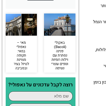
Fun) משרת אזור יותר
בין אזור הנמל
באקולי
מאי –
(Bacoli):
נאפולי
ות תלולות,
פנינה
במאי:
נסתרת עם
תקופה
וילות רומיות
מצוינת
ונופים עוצרי
לטיול בעיר
י
נשימה
ובסביבה
ן בזמן
רוצה לקבל עדכונים על נאפולי?