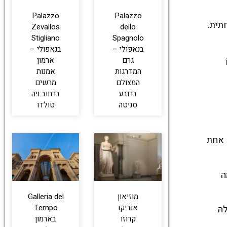
Palazzo
Palazzo
תית.
Zevallos
dello
Stigliano
Spagnolo
בנאפולי –
בנאפולי –
גרם
ארמון
המדרגות
אמנות
המצולם
מרשים
ברובע
ברחוב ויה
סניטה
טולדו
 אחת
ה
מוזיאון
Galleria del
אנריקו
Tempo
לה
קרוזו
בארמון