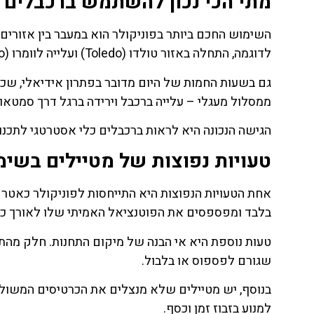
מתי הכי נכון להשתמש ברכבלים 
השימוש החכם ביותר בפוניקולר הוא במעבר בין אזורים 
לדוגמה, התחלה באזור טולדו (Toledo) ועלייה לוומרו (Vomero) מאפשרת להמשיך את היום בנוחות.
גם בשעות החמות של היום מדובר בפתרון אידיאלי, שכן
ממסלול מעגלי – עלייה ברכבל וירידה ברגל דרך סמטאות
הגישה הנכונה היא לראות ברכבלים כלי אסטרטגי לתכנון
טעויות נפוצות של מטיילים בשימ
אחת הטעויות הנפוצות היא התייחסות לפוניקולר כאטר
בלבד ומפספסים את הפוטנציאל האמיתי שלו לאורך כל 
טעות נוספת היא אי הבנה של מיקום התחנות. חלק מהתחנ
שגורם לפספוס או בלבול.
בנוסף, יש מטיילים שלא מנצלים את הכרטיסים המשול
למנוע בזבוז זמן וכסף.