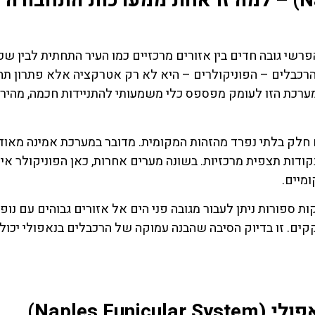
נאפולי רכבלים (Naples Funicular) – למה זו אחת ממערכות התחבורה
ולות, עם הפרשי גובה חדים בין אזורים מרכזיים כמו העיר התחתית לבין שכ
V). במציאות כזו, מערכת הרכבלים – הפוניקולרים – היא לא רק אטרקציה אלא פתרון 
מערכת הזו לעומק מפספס כלי משמעותי להתניידות חכמה, מהיר
 חלק בלתי נפרד מהזהות המקומית. מדובר במערכת אמינה מאוד,
נקודות תצפית מרכזיות. בשונה מערים אחרות, כאן הפוניקולר אינ
מיים.
דקות ספורות ניתן לעבור מגובה פני הים אל אזורים גבוהים עם נופ
קים. זו בדיוק הסיבה שהבנה עמוקה של הרכבלים בנאפולי יכול
השכרת
כרטיס
רכב
כל הכרטיסי
חמים בדר
השוואת מחירים
Naples Fu)
איטליה