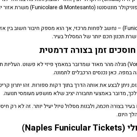
שמטייל לאורך קו החוף ורוצה להגיע במהירות למעלה. פוניקולר מונטסנטו (icolare di Montesanto
הקו הרביעי – פוניקולר מרג'לינה (Funicolare di Mergellina) – נחשב לפחות מרכזי, אך הוא מספק חיבור חשוב 
שרת תכנון חכם יותר של המסלול בעיר.
מי שמנסה לעלות ברגל מהעיר התחתית אל וומרו (Vomero) מגלה מהר מאוד שמדובר במאמץ פיזי לא פשוט. העלי
 במפה. כאן נכנסים הרכבלים לתמונה.
 ארוכה באוטובוס, ניתן לבצע את אותה הדרך בתוך דקות ספורות. זהו יתרון קריט
לכך, מדובר באמצעי תחבורה יציב שלא מושפע מעומסי תנועה.
יר בצורה חכמה, ולבנות מסלול טיול יעיל יותר. זה לא רק חיסכו
ך היום.
Naple)