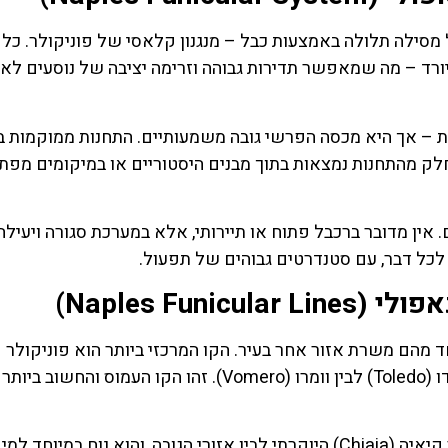
לחצו פה!
לחצו פה
מסילה תלולה באמצעות כבל – מנגנון קלאסי של פוניקולר. כל 
יורד – מה שמאפשר תדירות גבוהה וזרימה יציבה של נוסעים לאו
עצמה קצרה יחסית – בדרך כלל בין 5 ל-10 דקות – אך היא מכסה הפרשי גובה משמעותיים. התחנות ממוקמו
לק מהתחנות נמצאות בתוך מבנים היסטוריים או במיקומים מפת
 אין מדובר ברכבל פתוח או תיירותי, אלא במערכת סגורה ויעילה
 לכל דבר, עם סטנדרטים גבוהים של תפעול.
Naples Fun)
ד מהם משרת אזור אחר בעיר. הקו המרכזי ביותר הוא פוניקולר
צ'נטרלה (Funicolare Centrale), שמחבר בין אזור טולדו (Toledo) לבין וומרו (Vomero). זהו הקו העמוס והחשוב ביותר
פוניקולר קיאיה (Funicolare di Chiaia) מחבר בין אזור קיאיה (Chiaia) היוקרתי לבין אזורי הגובה, והוא נוח במיוחד למי