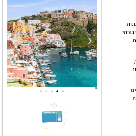
ונות
תחבורתי
ה
ו
ים
ה
ים
סיורים
ם הכי
הדרכה מקצועית
ום
ואינפורמטיבית
!
במיוחד עבורכם!