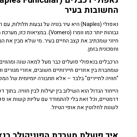
החשובות בעיר
נאפולי (Naples) היא עיר בנויה על גבעות תל
גבוהות יותר כמו וומרו (omero
חיוני שמכתיב את קצב החיים בעיר. מי שלא מבין את ה
וחסכונית בזמן.
הרכבלים בנאפולי פועלים כבר מעל למאה שנה ומהווים
שמחברת בין אזורים תיירותיים חשובים, אזורי מגורים ו
"חוויה לתיירים" בלבד – אלא תחבורה יומיומית של המקו
הייחוד הגדול הוא השילוב בין יעילות לבין חוויה. בתוך 
דרמטיים, וכל זאת בלי להתמודד עם עליות קשות או פק
ת
טיסות
לשנות לחלוטין את אופי הטיול.
מציאת
טיסה זולה?
איך פועלת מערכת הפוניקולר בנאפולי (nicular System