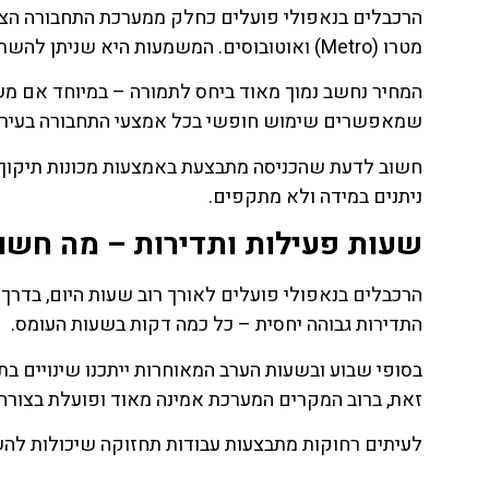
הרכבלים בנאפולי פועלים כחלק ממערכת התחבורה הצי
מטרו (Metro) ואוטובוסים. המשמעות היא שניתן להשתמש בכרטיס יומי או כרטיס בודד גם לפוניקולר.
המחיר נחשב נמוך מאוד ביחס לתמורה – במיוחד אם משוו
שמאפשרים שימוש חופשי בכל אמצעי התחבורה בעיר, 
חשוב לדעת שהכניסה מתבצעת באמצעות מכונות תיקוף, ו
ניתנים במידה ולא מתקפים.
שעות פעילות ותדירות – מה חשו
הרכבלים בנאפולי פועלים לאורך רוב שעות היום, בדר
התדירות גבוהה יחסית – כל כמה דקות בשעות העומס.
בסופי שבוע ובשעות הערב המאוחרות ייתכנו שינויים בת
זאת, ברוב המקרים המערכת אמינה מאוד ופועלת בצורה 
לעיתים רחוקות מתבצעות עבודות תחזוקה שיכולות להשב