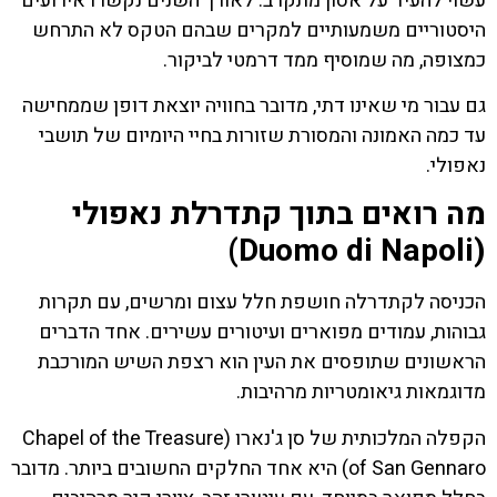
עשוי להעיד על אסון מתקרב. לאורך השנים נקשרו אירועים
היסטוריים משמעותיים למקרים שבהם הטקס לא התרחש
כמצופה, מה שמוסיף ממד דרמטי לביקור.
גם עבור מי שאינו דתי, מדובר בחוויה יוצאת דופן שממחישה
עד כמה האמונה והמסורת שזורות בחיי היומיום של תושבי
נאפולי.
מה רואים בתוך קתדרלת נאפולי
(Duomo di Napoli)
הכניסה לקתדרלה חושפת חלל עצום ומרשים, עם תקרות
גבוהות, עמודים מפוארים ועיטורים עשירים. אחד הדברים
הראשונים שתופסים את העין הוא רצפת השיש המורכבת
מדוגמאות גיאומטריות מרהיבות.
הקפלה המלכותית של סן ג'נארו (Chapel of the Treasure
of San Gennaro) היא אחד החלקים החשובים ביותר. מדובר