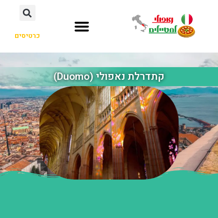
כרטיסים
קתדרלת נאפולי (Duomo)