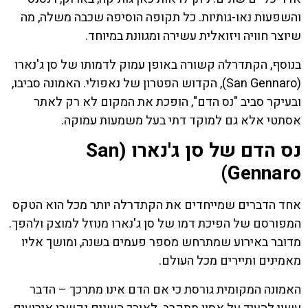
והשפעות נאו-גותיות. כל תקופה הוסיפה שכבה משלה, מה
שיוצר חוויה ויזואלית עשירה ומגוונת במיוחד.
בנוסף, הקתדרלה קשורה באופן עמוק לדמותו של סן ג'נארו
(San Gennaro), הקדוש הפטרון של נאפולי. האמונה סביבו,
ובעיקר סביב "נס הדם", הופכת את המקום לא רק לאתר
אסתטי אלא גם למוקד דתי בעל משמעות עמוקה.
נס הדם של סן ג'נארו (San
Gennaro)
אחד הדברים שמייחדים את הקתדרלה יותר מכל הוא הטקס
המפורסם של הפיכת דמו של סן ג'נארו מנוזל למוצק ולהפך.
מדובר באירוע שמתרחש מספר פעמים בשנה, ומושך אליו
מאמינים ותיירים מכל העולם.
האמונה המקומית גורסת כי אם הדם אינו מתרכך – הדבר