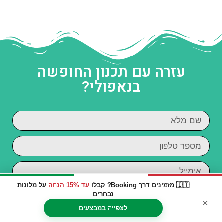
עזרה עם תכנון החופשה
בנאפולי?
🇮🇹 מזמינים דרך Booking? קבלו
עד 15% הנחה
על מלונות
קראתי והסכמתי ל
מדיניות הפרטיות
נבחרים
×
לצפייה במבצעים
מאשר/ת קבלת דיוור וחומרים פרסומיים