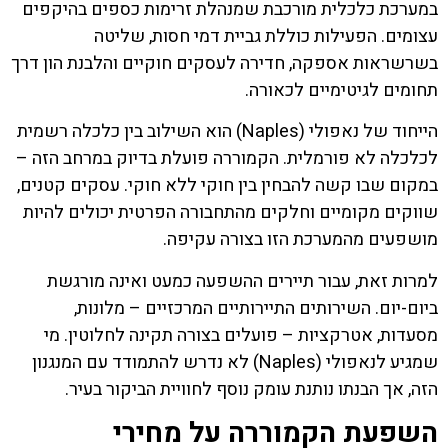
במערכת כלכלית מורכבת שמנהלת זרימות כספים בהיקפים
עצומים. הפעילות כוללת גביית דמי חסות, שליטה
בשרשראות אספקה, חדירה לעסקים חוקיים והלבנת הון דרך
תחומים לגיטימיים לכאורה.
הייחוד של נאפולי (Naples) הוא השילוב בין כלכלה רשמית
לכלכלה לא פורמלית. הקמוררה פועלת בדיוק במרחב הזה –
במקום שבו קשה להבחין בין חוקי ללא חוקי. עסקים קטנים,
שווקים מקומיים וחלקים מהתחבורה הפרטית יכולים להיות
מושפעים מהמערכת הזו בצורה עקיפה.
למרות זאת, עבור תיירים ההשפעה כמעט ואינה מורגשת
ביום-יום. השירותים התיירותיים המרכזיים – מלונות,
מסעדות, אטרקציות – פועלים בצורה תקינה לחלוטין. מי
שמגיע לנאפולי (Naples) לא נדרש להתמודד עם המנגנון
הזה, אך הבנתו נותנת עומק נוסף לחוויית הביקור בעיר.
השפעת הקמוררה על מחירי