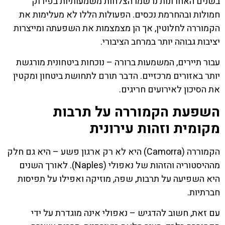
בשנים האחרונות נרשמו הצלחות משמעותיות בפירוק
חמולות ובהחרמת נכסים. הפעולות הללו לא מעלימות את
הקמוררה לחלוטין, אך הן מצמצמות את השפעתה ומייצרות
יציבות גבוהה יותר במרחב הציבורי.
עבור תיירים, המשמעות ברורה – נוכחות ביטחונית מורגשת
יותר באזורים מרכזיים. הדבר תורם לתחושת ביטחון ומקטין
את הסיכון לאירועים חריגים.
השפעת הקמוררה על תרבות
מקומית וזהות עירונית
הקמוררה (Camorra) היא לא רק ארגון פשע – היא גם חלק
מההיסטוריה והזהות של נאפולי (Naples). לאורך השנים
היא השפיעה על תרבות, שפה, מוזיקה ואפילו על תפיסות
חברתיות.
עם זאת, חשוב להדגיש – נאפולי אינה מוגדרת על ידי