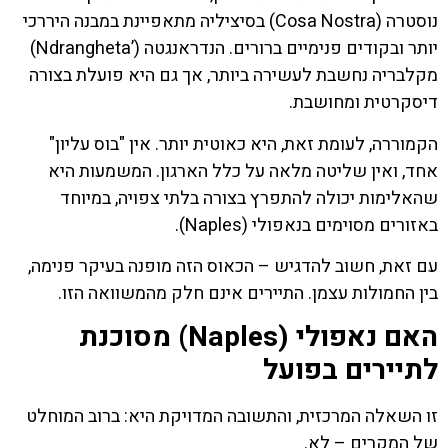
נוסטרה (Cosa Nostra) בסיציליה מתאפיינת במבנה היררכי
יותר ובקודים פנימיים ברורים. הנדראנגטה (’Ndrangheta)
מקלבריה נחשבת לעשירה ביותר, אך גם היא פועלת בצורה
דיסקרטית ומחושבת.
הקמוררה, לעומת זאת, היא כאוטית יותר. אין "בוס עליון"
אחד, ואין שליטה מלאה על כלל הארגון. המשמעות היא
שהאלימות יכולה להתפרץ בצורה בלתי צפויה, במיוחד
באזורים מסוימים בנאפולי (Naples).
עם זאת, חשוב להדגיש – הכאוס הזה מופנה בעיקר פנימה,
בין החמולות עצמן. התיירים אינם חלק מהמשוואה הזו.
האם נאפולי (Naples) מסוכנת
לתיירים בפועל
זו השאלה המרכזית, והתשובה המדויקת היא: ברוב המוחלט
של המקרים – לא.