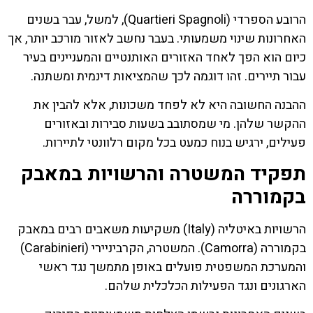
הרובע הספרדי (Quartieri Spagnoli), למשל, עבר בשנים
האחרונות שינוי משמעותי. בעבר נחשב לאזור מורכב יותר, אך
כיום הוא הפך לאחד האזורים האותנטיים והמעניינים בעיר
עבור תיירים. זהו דוגמה לכך שהמציאות דינמית ומשתנה.
ההבנה החשובה היא לא לפחד משכונות, אלא להבין את
ההקשר שלהן. מי שמסתובב בשעות סבירות ובאזורים
פעילים, ירגיש בנוח כמעט בכל מקום רלוונטי לתיירות.
תפקיד המשטרה והרשויות במאבק
בקמוררה
הרשויות באיטליה (Italy) משקיעות משאבים רבים במאבק
בקמוררה (Camorra). המשטרה, הקרביניירי (Carabinieri)
והמערכת המשפטית פועלים באופן מתמשך נגד ראשי
הארגונים ונגד הפעילות הכלכלית שלהם.