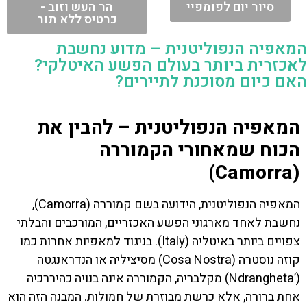
סיור יום לפומפיי
הר העש וזוב -
כרטיס ללא תור
המאפיה הנפוליטנית – מדוע נחשבת
לאכזרית ביותר בעולם הפשע האיטלקי?
האם כיום מסוכנת לתיירים?
המאפיה הנפוליטנית – להבין את
הכוח שמאחורי הקמוררה
(Camorra)
המאפיה הנפוליטנית, הידועה בשם קמוררה (Camorra),
נחשבת לאחד מארגוני הפשע האכזריים, המורכבים והבלתי
צפויים ביותר באיטליה (Italy). בניגוד למאפיות אחרות כמו
קוזה נוסטרה (Cosa Nostra) מסיציליה או הנדראנגטה
(’Ndrangheta) מקלבריה, הקמוררה אינה בנויה כהיררכיה
אחת ברורה, אלא כרשת מבוזרת של חמולות. המבנה הזה הוא