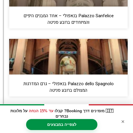
Palazzo Sanfelice בנאפולי – אחד המבנים היפים
והמיוחדים ברובע סניטה
Palazzo dello Spagnolo בנאפולי – גרם המדרגות
המצולם ברובע סניטה
🇮🇹 מזמינים דרך Booking? קבלו
עד 15% הנחה
על מלונות
נבחרים
×
לצפייה במבצעים