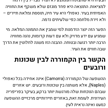
הבעיה היא שהצופה הממוצע לא תמיד מבדיל בין דרמה
למציאות. התוצאה היא פחד מוגזם שלא משקף את החוויה
האמיתית בעיר. נאפולי היא עיר חיה, תוססת ומלאת תיירים –
ולא זירת מלחמה כפי שלעיתים נדמה.
הפער הזה יוצר הזדמנות למי שמבין את התמונה המלאה. מי
שמגיע עם ידע מדויק ולא עם דעות קדומות, נהנה מחוויה
הרבה יותר רגועה ובטוחה. ההבנה הזו משנה לחלוטין את הדרך
שבה חווים את העיר.
הקשר בין הקמוררה לבין שכונות
ורובעים
ההשפעה של הקמוררה (Camorra) אינה אחידה בכל נאפולי
(Naples), אלא משתנה בין שכונות ורובעים. יש אזורים
שבהם הנוכחות שלה מורגשת יותר ברקע, בעיקר בפריפריה
העירונית. לעומת זאת, באזורים תיירותיים מרכזיים ההשפעה
כמעט ואינה נראית לעין.