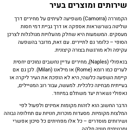
שירותים ומוצרים בעיר
הקמוררה (Camorra) משפיעה לעיתים על מחירים דרך
שליטה בשרשראות אספקה או דרך גביית דמי חסות
מעסקים. המשמעות היא שחלק מהעלויות מגולגלות לצרכן
הסופי – כלומר גם לתיירים. עם זאת, מדובר בהשפעה
עקיפה ולא מורגשת בצורה קיצונית.
בנאפולי (Naples), מחירים עדיין נחשבים נמוכים יחסית
לערים כמו רומא (Rome) או מילאנו (Milan). לכן גם אם
קיימת השפעה כלשהי, היא לא הופכת את העיר ליקרה או
בעייתית מבחינה כלכלית. למעשה, עבור רוב המטיילים,
נאפולי נשארת יעד משתלם במיוחד.
הדבר החשוב הוא לזהות מקומות אמינים ולפעול לפי
המלצות מקומיות. מסעדות מוכרות, חנויות עם תחלופה גבוהה
ושירותים מוסדרים – כל אלו מפחיתים כל סיכון אפשרי
ומבטיחים חוויה חלקה.