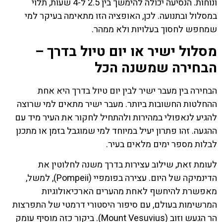
ונוחות. הנסיעה יכולה להימשך בין 2.5 ל-4 שעות, תלוי
במסלול ובתנועה. לכן, האופציה הזו מתאימה בעיקר למי
שמחפש לחסוך בעלויות ולא ממהר.
מסלול ישיר או יום טיול בדרך –
הבחירה שמשנה הכל
הבחירה בין מעבר ישיר לבין יום טיול בדרך היא אחת
ההחלטות החשובות ביותר. מעבר ישיר מתאים למי שרוצה
להגיע לנאפולי במהירות ולהתחיל לחקור את העיר מיד עם
ההגעה. זהו פתרון יעיל במיוחד למי שמוגבל בזמן או מתכנן
לבלות מספר ימים מלאים בעיר.
לעומת זאת, שילוב עצירות בדרך משנה לחלוטין את
הדינמיקה של היום. עצירה בפומפיי (Pompeii), למשל,
מאפשרת להיחשף לאחת מהערים הארכיאולוגיות
המרשימות בעולם, עם סיפור היסטורי דרמטי של התפרצות
הר הגעש וזוב (Mount Vesuvius). ביקור כזה מוסיף עומק