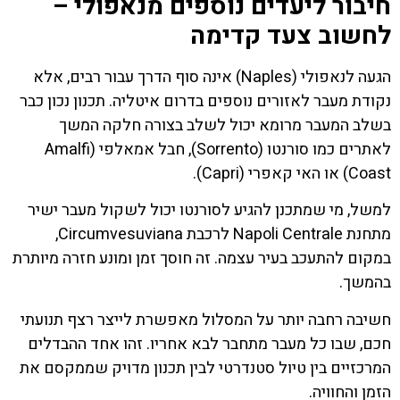
חיבור ליעדים נוספים מנאפולי –
לחשוב צעד קדימה
הגעה לנאפולי (Naples) אינה סוף הדרך עבור רבים, אלא
נקודת מעבר לאזורים נוספים בדרום איטליה. תכנון נכון כבר
בשלב המעבר מרומא יכול לשלב בצורה חלקה המשך
לאתרים כמו סורנטו (Sorrento), חבל אמאלפי (Amalfi
Coast) או האי קאפרי (Capri).
למשל, מי שמתכנן להגיע לסורנטו יכול לשקול מעבר ישיר
מתחנת Napoli Centrale לרכבת Circumvesuviana,
במקום להתעכב בעיר עצמה. זה חוסך זמן ומונע חזרה מיותרת
בהמשך.
חשיבה רחבה יותר על המסלול מאפשרת לייצר רצף תנועתי
חכם, שבו כל מעבר מתחבר לבא אחריו. זהו אחד ההבדלים
המרכזיים בין טיול סטנדרטי לבין תכנון מדויק שממקסם את
הזמן והחוויה.