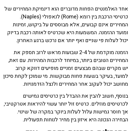
אחד האלמנטים הפחות מדוברים הוא דינמיקת המחירים של
כרטיסי הרכבת בין רומא (Rome) לנאפולי (Naples).
המחירים אינם קבועים, אלא מבוססים על ביקוש, זמינות
ומועד ההזמנה. המשמעות היא שכרטיס לאותה רכבת בדיוק
יכול לעלות פי שניים ואף יותר אם נרכש ברגע האחרון.
הזמנה מוקדמת של 2-4 שבועות מראש לרוב תספק את
המחירים הטובים ביותר, במיוחד לרכבות המהירות. עם זאת,
יש מקרים שבהם מבצעים זמניים מופיעים דווקא קרוב
למועד, בעיקר בשעות פחות מבוקשות. מי שמוכן לקחת סיכון
מחושב יכול לעקוב אחר המחירים ולנצל הזדמנויות.
בנוסף, חשוב להבין את ההבדל בין כרטיסים גמישים
לכרטיסים מוזלים. כרטיס זול יותר עשוי להיראות אטרקטיבי,
אך חוסר גמישות עלול לעלות ביוקר במקרה של שינוי.
הבחירה הנכונה היא איזון בין מחיר לנוחות תפעולית.