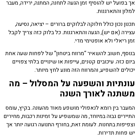
אך בפועל יש להוסיף זמן הגעה לתחנה, המתנה, ירידה, מעבר
למלון והתארגנות.
תכנון נכון כולל חלוקה לבלוקים ברורים – יציאה, נסיעה,
עצירה (אם יש), הגעה והתארגנות. כל בלוק כזה צריך לקבל
זמן ריאלי ולא אופטימי מדי.
בנוסף, חשוב להשאיר “מרווח ביטחון” של לפחות שעה אחת
ביום כזה. עיכובים קטנים, עייפות או שינויים בלתי צפויים
יכולים להשפיע, והמרווח הזה מונע לחץ מיותר.
עונתיות והשפעה על המסלול – מה
משתנה לאורך השנה
המעבר בין רומא לנאפולי מושפע מאוד מהעונה. בקיץ, עומס
התיירים גבוה במיוחד, מה שמשפיע על זמינות רכבות, מחירים
וצפיפות בתחנות. לעומת זאת, בחורף התנועה רגועה יותר אך
יש פחות תדירות.