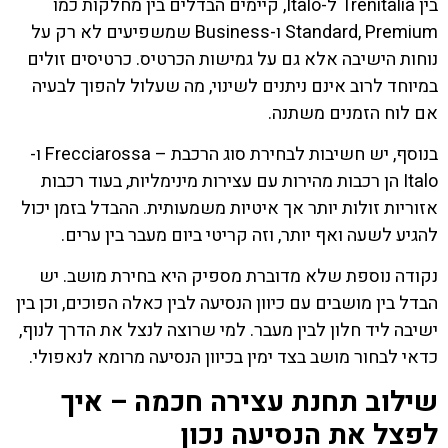
בין Trenitalia ל-Italo, קיימים הבדלים בין מחלקות כמו
Standard, Premium ו-Business שמשפיעים לא רק על
נוחות הישיבה אלא גם על גמישות הכרטיס. כרטיסים זולים
במיוחד לרוב אינם ניתנים לשינוי, מה שעלול להפוך לבעיה
אם לוח הזמנים משתנה.
בנוסף, יש חשיבות לבחירת סוג הרכבת – Frecciarossa ו-
Italo הן רכבות מהירות עם עצירות מינימליות, בעוד רכבות
אזוריות זולות יותר אך איטיות משמעותית. ההבדל בזמן יכול
להגיע לשעה ואף יותר, וזה קריטי ביום מעבר בין ערים.
נקודה נוספת שלא מדוברת מספיק היא בחירת מושב. יש
הבדל בין מושבים עם כיוון הנסיעה לבין כאלה הפוכים, וכן בין
ישיבה ליד חלון לבין מעבר. למי שרוצה לנצל את הדרך לנוף,
כדאי לבחור מושב בצד ימין בכיוון הנסיעה מרומא לנאפולי.
שילוב תחנת עצירה חכמה – איך
לפצל את הנסיעה נכון