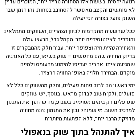
רגועה יחסית. בשעות אלו הסחורה טרייה יותר, המוכרים עדיין
לא מותשים והקצב מאפשר להסתובב בנוחות. זהו הזמן שבו
השוק פועל בצורה הכי יעילה.
ככל שהשעות מתקדמות לכיוון הצהריים, השווקים מתמלאים
והופכים לאינטנסיביים יותר. הקהל גדל, הרעש עולה
והאווירה נהיית חיה וצפופה יותר. עבור חלק מהמבקרים זו
בדיוק החוויה שהם מחפשים – שוק בשיאו, עם כל האנרגיה
שמגיעה איתו. אחרים יעדיפו להימנע מהעומס ולסיים
מוקדם. הבחירה תלויה באופי החוויה הרצויה.
ימי ראשון הם לרוב פחות פעילים, וחלק מהשווקים כלל לא
פועלים, ולכן חשוב לבדוק מראש. בנוסף, יש שווקים
שפועלים רק בימים מסוימים בשבוע, מה שהופך את התכנון
למרכיב חשוב. מי שמנהל נכון את התזמון נהנה מחוויה
מדויקת הרבה יותר, ללא הפתעות מיותרות.
איך להתנהל בתוך שוק בנאפולי