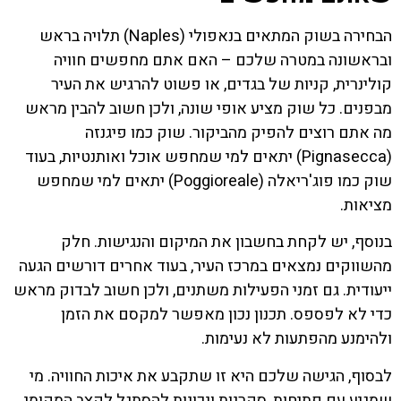
הבחירה בשוק המתאים בנאפולי (Naples) תלויה בראש
ובראשונה במטרה שלכם – האם אתם מחפשים חוויה
קולינרית, קניות של בגדים, או פשוט להרגיש את העיר
מבפנים. כל שוק מציע אופי שונה, ולכן חשוב להבין מראש
מה אתם רוצים להפיק מהביקור. שוק כמו פיגנזה
(Pignasecca) יתאים למי שמחפש אוכל ואותנטיות, בעוד
שוק כמו פוג'ריאלה (Poggioreale) יתאים למי שמחפש
מציאות.
בנוסף, יש לקחת בחשבון את המיקום והנגישות. חלק
מהשווקים נמצאים במרכז העיר, בעוד אחרים דורשים הגעה
ייעודית. גם זמני הפעילות משתנים, ולכן חשוב לבדוק מראש
כדי לא לפספס. תכנון נכון מאפשר למקסם את הזמן
ולהימנע מהפתעות לא נעימות.
לבסוף, הגישה שלכם היא זו שתקבע את איכות החוויה. מי
שמגיע עם פתיחות, סקרנות ונכונות להסתגל לקצב המקומי