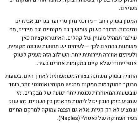
בשיאם.
המגוון בשוק רחב – מדוכני מזון טרי ועד בגדים, אביזרים
ומזכרות. מדובר בשוק שמושך גם מקומיים וגם תיירים, מה
שיוצר תמהיל מעניין של קהלים. האינטראקציות כאן
משתנות בהתאם לכך – לעיתים יש תחושת שכונה מקומית,
ולעיתים אווירה תיירותית יותר. השילוב הזה מעניק לשוק
אופי ייחודי שלא קיים במקומות אחרים בעיר.
החוויה בשוק משתנה בצורה משמעותית לאורך היום. בשעות
הבוקר המוקדמות המקום מרגיש מקומי ואותנטי יותר, בעוד
שבשעות המאוחרות נכנסת יותר תנועה של מבקרים. מי
שמגיע בזמן הנכון יכול ליהנות מהאיזון בין השניים. זהו שוק
שמציע לא רק קניות, אלא גם הצצה עמוקה למרקם החיים
בעיר העתיקה של נאפולי (Naples).