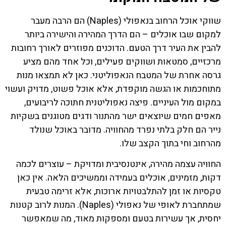
שווקי אוכל הרחוב בנאפולי (Naples) הם הרבה מעבר
למקום שבו אוכלים – הם הדרך המהירה והישירה ביותר
להבין את העיר דרך הטעם. הדוכנים מפוזרים לאורך רחובות
מרכזיים, סמטאות ושווקים פעילים, וכל אחד מהם מציע
גרסה אחרת של המטבח הנאפוליטני. כאן לא תמצאו מנות
מתוחכמות או הגשה מוקפדת, אלא אוכל פשוט, מדויק ועשוי
במקום מול העיניים. פיצה נאפוליטנית חתוכה לריבועים,
מאפים חמים שיוצאים ישר מהתנור ודגים מטוגנים בשקיות
נייר הם חלק בלתי נפרד מהחוויה. מדובר באוכל שנולד
מהרחוב וחי בתוך הקצב שלו.
החוויה עצמה מהירה, אינטנסיבית ומדויקת – עוצרים לכמה
דקות, מזמינים, אוכלים בעמידה וממשיכים הלאה. אין כאן
טקסיות או זמן להתלבטויות ארוכות, אלא זרימה טבעית
שמתחברת לאופי של נאפולי (Naples). המנות לרוב קטנות
יחסית, אך עשירות בטעם ומספקות מאוד, מה שמאפשר