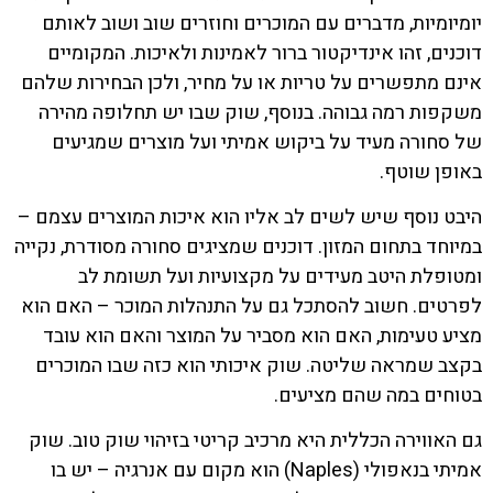
יומיומיות, מדברים עם המוכרים וחוזרים שוב ושוב לאותם
דוכנים, זהו אינדיקטור ברור לאמינות ולאיכות. המקומיים
אינם מתפשרים על טריות או על מחיר, ולכן הבחירות שלהם
משקפות רמה גבוהה. בנוסף, שוק שבו יש תחלופה מהירה
של סחורה מעיד על ביקוש אמיתי ועל מוצרים שמגיעים
באופן שוטף.
היבט נוסף שיש לשים לב אליו הוא איכות המוצרים עצמם –
במיוחד בתחום המזון. דוכנים שמציגים סחורה מסודרת, נקייה
ומטופלת היטב מעידים על מקצועיות ועל תשומת לב
לפרטים. חשוב להסתכל גם על התנהלות המוכר – האם הוא
מציע טעימות, האם הוא מסביר על המוצר והאם הוא עובד
בקצב שמראה שליטה. שוק איכותי הוא כזה שבו המוכרים
בטוחים במה שהם מציעים.
גם האווירה הכללית היא מרכיב קריטי בזיהוי שוק טוב. שוק
אמיתי בנאפולי (Naples) הוא מקום עם אנרגיה – יש בו