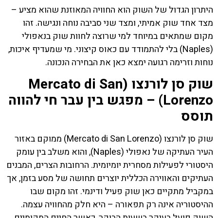
היתרון הגדול של השוק הוא החוויה המאוזנת שהוא מציע –
מצד אחד שוק אמיתי, ומצד שני סביבה נוחה ונגישה. זהו
מקום שמתאים במיוחד למי שרוצה לחוות שוק בנאפולי
(Naples) בלי להתמודד עם כאוס קיצוני. מי שמעדיף איכות,
נוחות וזרימה רגועה ימצא כאן את הבחירה הנכונה.
שוק סן לורנצו (Mercato di San
Lorenzo) – מפגש בין עבר חי להווה
תוסס
שוק סן לורנצו (Mercato di San Lorenzo) ממוקם באזור
העיר העתיקה של נאפולי (Naples), והוא משלב בין עומק
היסטורי לפעילות מסחרית יומיומית. הרחובות הצרים, המבנים
העתיקים והאווירה הכללית יוצרים תחושה של מסע בזמן, אך
במקביל מתקיים כאן שוק פעיל ודינמי. זהו מקום שבו
ההיסטוריה אינה רק תפאורה – היא חלק מהחוויה עצמה.
השוק פועל בעיקר בשעות הבוקר, כאשר החיים המקומיים