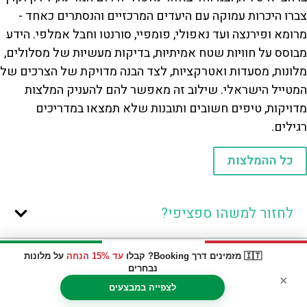
צברו היכרות עמוקה עם היעדים המרכזיים והנסתרים כאחד -
מרומא ופירנצה ועד נאפולי, פומפיי, סורנטו וחבל אמלפי. הידע
מבוסס על חוויות שטח אמיתיות, בדיקות מעשיות של מסלולים,
מלונות, מסעדות ואטרקציות, לצד הבנה מדויקת של הצרכים של
המטייל הישראלי. שילוב זה מאפשר להם להעניק המלצות
מדויקות, טיפים חשובים ותובנות שלא תמצאו במדריכים
רגילים.
כל ההמלצות
לחזור למשהו ספציפי?
🇮🇹 מזמינים דרך Booking? קבלו
עד 15% הנחה
על מלונות
נבחרים
×
לצפייה במבצעים