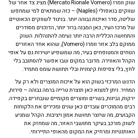
שוק וומרו (Mercato Rionale Vomero) מציג צד אחר של
שווקים בנאפולי (Naples) – כזה שמתאים למי שמחפש
שליטה, סדר ואיכות גבוהה יותר. בניגוד לשווקים הכאוטיים
של מרכז העיר, כאן המבנה ברור יותר, הדוכנים מסודרים
והתחושה הכללית הרבה יותר נעימה להתנהלות. השוק
ממוקם בלב אזור וומרו (Vomero), שהוא אחד האזורים
הנוחים והמטופחים בעיר, מה שמשפיע ישירות גם על אופי
הקהל והאווירה. מדובר במקום שבו אפשר להסתובב בלי
לחץ, בלי צפיפות קיצונית ובלי תחושת עומס מתמיד.
הדגש המרכזי בשוק הוא על איכות המוצרים ולא רק על
המחיר. ניתן למצוא כאן תוצרת טרייה ברמה גבוהה – פירות,
ירקות, גבינות, בשרים ומוצרים מקומיים שנבחרים בקפידה.
רבים מהמוכרים עובדים כאן שנים ומכירים את הלקוחות
הקבועים, מה שיוצר תחושת אמון ויציבות. הקהל שמגיע
לשוק מורכב בעיקר מתושבי האזור, מה שמחזק את
האותנטיות ומרחיק את המקום מהאופי התיירותי.