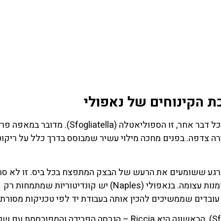
לחצו
פה!
לחצו פה!
אם יש קינוח אחד שמייצג את נאפולי (Naples) יותר מכל דבר אחר, זו הספוליאטלה (Sfogliatella). מדובר ב
ה צדפה. בפנים מחכה מילוי עשיר שמבוסס בדרך כלל על ריקוט
Sfogliatella) מתחיל כבר מהרגע ששומעים את הרעש של הבצק המתפצח בכל ביס. זו לא 
מאפה מתוק אלא יצירת אומנות קולינרית שמצריכה מיומנות עצומה. בנאפולי (Naples) יש קונדיטוריות שמתמחות רק
ובדים שממשיכים להכין אותה בעבודת יד לפי טכניקות מסורתי
קיימים שני סוגים מרכזיים של ספוליאטלה (Sfogliatella). הראשונה היא Riccia – הגרסה הפריכה והמפורסמ