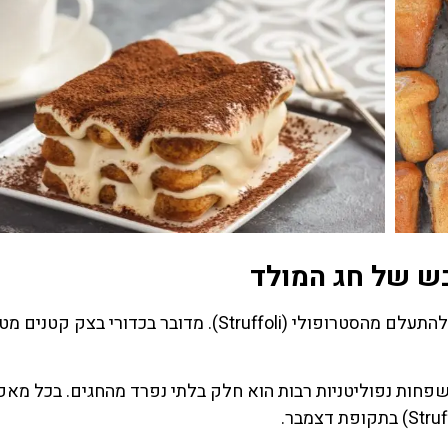
בחורף ובתקופת כריסמס בנאפולי (Naples) אי אפשר להתעלם מהסטרופולי (Struffoli). מדובר בכדורי בצ
שפחות נפוליטניות רבות הוא חלק בלתי נפרד מהחגים. בכל מאפ