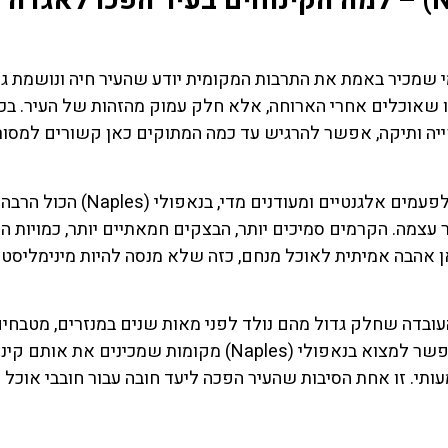
הקסם המתוק של נאפולי (Naples) – למה הקינוחים בעיר הפכו לאגדה
צה, אבל מי שמכיר באמת את התרבות המקומית יודע שהעיר חיה ונושמת ג
 שאוכלים אחרי הארוחה, אלא חלק עמוק מהזהות של העיר. בכ
יה ותיקה, אפשר להרגיש עד כמה המתוקים כאן קשורים למסור
בניגוד לערים אחרות באיטליה שבהן קינוחים מרגישים לפעמים אלגנטיים ומעודנים מדי, בנ
ר עצמה. הקרמים סמיכים יותר, הבצקים חמאתיים יותר, כמויות ה
אן אהבה אמיתית לאוכל מנחם, כזה שלא מנסה להיות מינימליסט
העובדה שחלק גדול מהם נולד לפני מאות שנים במנזרים, מטבחי
סיורים
מלונות
משפחתיים עתיקים וקונדיטוריות מסורתיות. עד היום אפשר למצוא בנאפולי (Naples) מקומות שמכינים את 
ותי. זו אחת הסיבות שהעיר הפכה ליעד חובה עבור חובבי אוכל
הדרכה מקצועית
מציאת מלון
ואינפורמטיבית
מומלץ?
במיוחד עבורכם!