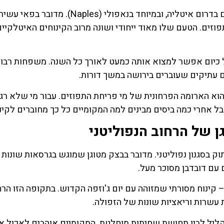
הפסטיירה (Pastiera) היא אחד הקינוחים הכי מסורתיים בדרום איטליה, ובמיוחד בנאפולי (Naples). מדובר בפאי עשי
וזים. הטעם שלו מאוד ייחודי ושונה מרוב הקינוחים האיטלקיים
רה לחג הפסחא, אבל כיום אפשר למצוא אותה כמעט לאורך כל השנה. משפחות רבו
 האלמנטים הכי מזוהים עם הפסטיירה (Pastiera) הוא הארומה הפרחונית של מי פריחת התפוזים. עבור מי שלא ר
 אחרי כמה ביסים מבינים למה המקומיים כל כך מחוברים לקינו
ל רחוב מתוק בסגנון נפוליטני. מדובר בבצק מטוגן שמוגש בגרסאות שונות 
עם דובדבן מסוכר מעל.
רסה הכי מפורסמת היא Zeppole di San Giuseppe – קינוח מסורתי שמזוהה עם יום ג'וזפה הקדוש. בתקופה הזו
וא השילוב בין מרקם קליל לבין תחושת שחיתות מוחלטת. המקומיים אוהבים לאכול 