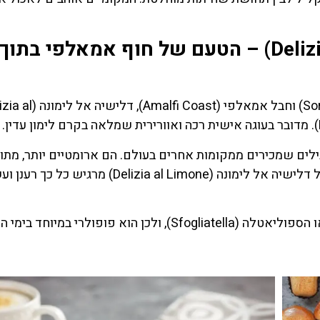
דלישיה אל לימונה (Delizia al Limone) – הטעם של חוף אמאלפי בתוך
למרות שמקור הקינוח קשור יותר לאזור סורנטו (Sorrento) וחבל אמאלפי (oast
ילים שמכירים ממקומות אחרים בעולם. הם ארומטיים יותר, מתו
יותר ובעלי ריח חזק במיוחד. זו בדיוק הסיבה שהקרם של דלישיה אל לימונה (Delizia al Limone) מ
הקינוח הזה נחשב קליל יחסית לעומת הבאבה (Babà) או הספוליאטלה (Sfogliatella), ולכן הוא פופולרי במיוחד