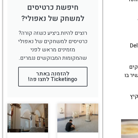
חיפשת כרטיסים
למשחק של נאפולי?
רוצים להיות ביציע כשזה קורה?
כרטיסים למשחקים של נאפולי
Amalfi C), דלישיה אל לימונה (Delizia al
מזמינים מראש לפני
שהמקומות המבוקשים נגמרים.
קים
להזמנה באתר
רגיש כל כך רענן ועשיר בו
Ticketingo לחצו פה!
 בימי הקיץ