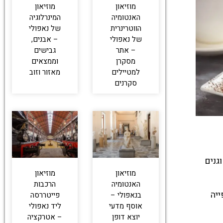
מוזיאון
מוזיאון
האנטומיה
המינרלוגיה
הווטרינרית
של נאפולי
של נאפולי
– אבנים,
– אתר
גבישים
מסקרן
וממצאים
למטיילים
מאזור וזוב
סקרנים
ק קטנים מטוגנים
מוזיאון
מוזיאון
האנטומיה
הרכבות
ייה
בנאפולי –
פייטררסה
אוסף מדעי
ליד נאפולי
יוצא דופן
– אטרקציה