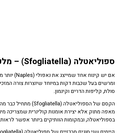
ה!
לחצו פה!
ספוליאטלה (Sfogliatella) – מלכת הקינוחים של נאפולי
ומרשים בעל שכבות דקות במיוחד שיוצרות צורה המזכיר
סולת, קליפות הדרים וקינמון.
הקסם של הספוליאטלה (
בספוליאטלה, ובמקומות הוותיקים ביותר אפשר לראות ע