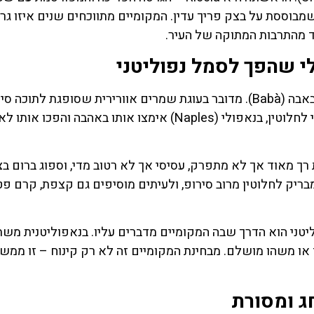
א Frolla – גרסה רכה יותר שמבוססת על בצק פריך עדין. המקומיים מתווכחים שנים איזו ג
ד מהתרבות המתוקה של העיר.
מעט מאוד קינוחים מזוהים עם נאפולי (Naples) כמו הבאבה (Babà). מדובר בעוגת שמרים אוורירית שסופגת ל
עשיר ומבריק. למרות שהמקור של הקינוח אינו נפוליטני לחלוטין, בנאפולי (Naples) אימצו אותו באהבה והפכו 
וא חייב להיות רך מאוד אך לא מתפרק, עסיסי אך לא רטוב מדי, וספוג ברום ב
ריק לחלוטין מרוב סירופ, ולעיתים מוסיפים גם קצפת, קרם פט
ם את הבאבה (Babà) לכל כך נפוליטני הוא הדרך שבה המקומיים מדברים עליו. בנאפוליטנית
אהוב במיוחד או משהו מושלם. מבחינת המקומיים זה לא רק קינוח – זו ממש