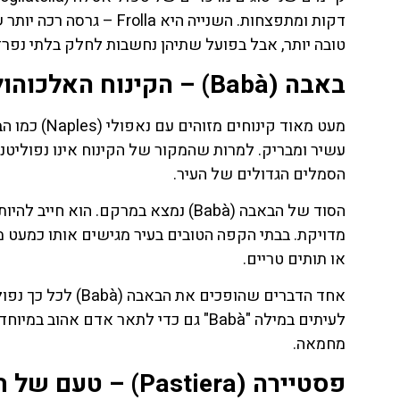
דקות ומתפצחות. השנייה הי
טובה יותר, אבל בפועל שתיהן נחשבות לחלק בלתי נפר
באבה (Babà) – הקינוח האלכוהולי שהפך לסמל נפוליטני
הסמלים הגדולים של העיר.
הסוד של הבאבה (Babà) נמצא במרקם. ה
מדויקת. בבתי הקפה הטובים בעיר מגישים אותו כמעט מב
או תותים טריים.
אחד הדברים שהופכי
לעיתים במילה "Babà" גם כדי לתאר אדם 
מחמאה.
פסטיירה (Pastiera) – טעם של חג ומסורת