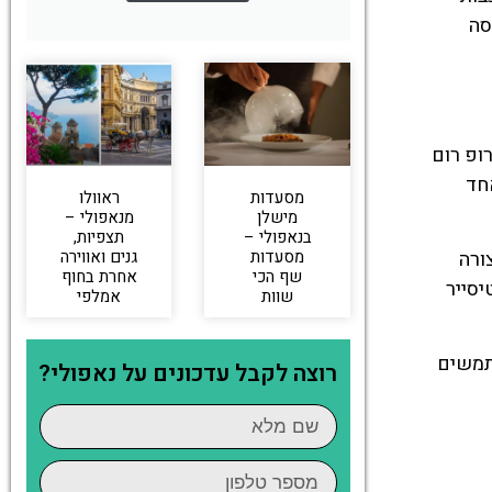
רסה
תוכה סירופ רום
אותו לאחד
מסעדות
ראוולו
מישלן
מנאפולי –
בנאפולי –
תצפיות,
צורה
מסעדות
גנים ואווירה
שף הכי
אחרת בחוף
יסייר
שוות
אמלפי
 משתמשים
רוצה לקבל עדכונים על נאפולי?