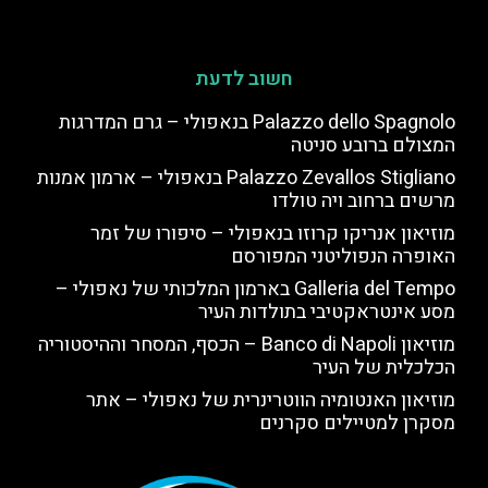
חשוב לדעת
Palazzo dello Spagnolo בנאפולי – גרם המדרגות
המצולם ברובע סניטה
Palazzo Zevallos Stigliano בנאפולי – ארמון אמנות
מרשים ברחוב ויה טולדו
מוזיאון אנריקו קרוזו בנאפולי – סיפורו של זמר
האופרה הנפוליטני המפורסם
Galleria del Tempo בארמון המלכותי של נאפולי –
מסע אינטראקטיבי בתולדות העיר
מוזיאון Banco di Napoli – הכסף, המסחר וההיסטוריה
הכלכלית של העיר
מוזיאון האנטומיה הווטרינרית של נאפולי – אתר
מסקרן למטיילים סקרנים