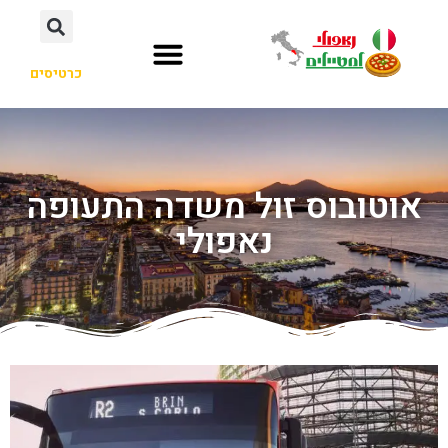
כרטיסים
אוטובוס זול משדה התעופה
נאפולי