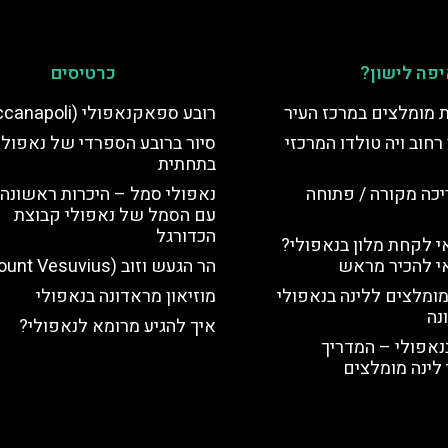
פה לישון?
כרטיסים
ת מומלצים במרכז העיר
רובע ספאקנאפולי (Spaccanapoli)
רחוב ויה טולדו המרכזי
סיור ברובע הספרדי של נאפולי
בתחתית
יכה מקורה / פתוחה
נאפולי סמל – היכרות ראשונה 
עם הסמל של נאפולי קבוצת
הכדורגל
 לקחת מלון בנאפולי?
י להכיר מראש
הר הגעש וזוב (Mount Vesuvius)
מומלצים ללינה בנאפולי
מוזיאון מראדונה בנאפולי
נה
איך להגיע מרומא לנאפולי?
נאפולי – המדריך
לינה מומלצים