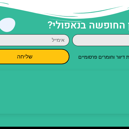
 החופשה בנאפולי?
שליחה
יוור וחומרים פרסומיים