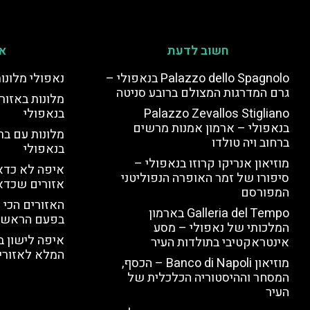
חשוב לדעת
אי
Palazzo dello Spagnolo בנאפולי –
נאפולי מלונו
גרם המדרגות המצולם ברובע סניטה
מלונות באזור 
Palazzo Zevallos Stigliano
בנאפולי
בנאפולי – ארמון אמנות מרשים
מלונות עם בר
ברחוב ויה טולדו
בנאפולי
מוזיאון אנריקו קרוזו בנאפולי –
איפה לא כדאי
סיפורו של זמר האופרה הנפוליטני
אזורים שכדא
המפורסם
האזורים הכי 
Galleria del Tempo בארמון
בפעם הראשו
המלכותי של נאפולי – מסע
איפה לישון ב
אינטראקטיבי בתולדות העיר
המלא לאזורי 
מוזיאון Banco di Napoli – הכסף,
המסחר וההיסטוריה הכלכלית של
העיר