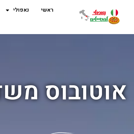
ראשי
נאפולי
אוטובוס משד