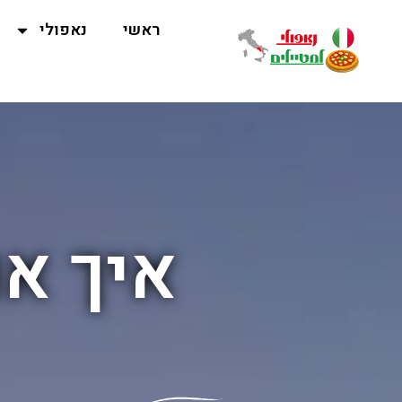
ראשי
נאפולי
איך או