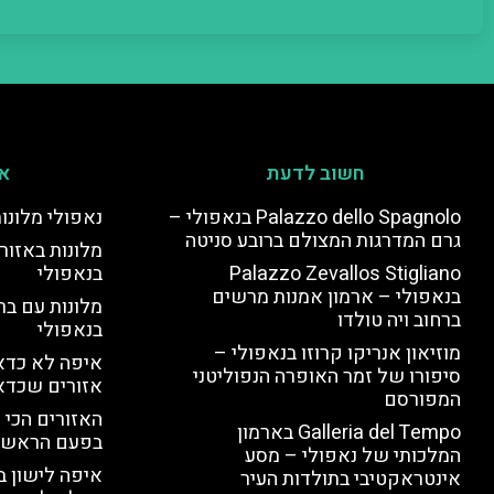
חשוב לדעת
אי
Palazzo dello Spagnolo בנאפולי –
נאפולי מלונו
גרם המדרגות המצולם ברובע סניטה
מלונות באזור 
Palazzo Zevallos Stigliano
בנאפולי
בנאפולי – ארמון אמנות מרשים
מלונות עם בר
ברחוב ויה טולדו
בנאפולי
מוזיאון אנריקו קרוזו בנאפולי –
איפה לא כדאי
סיפורו של זמר האופרה הנפוליטני
אזורים שכדא
המפורסם
האזורים הכי 
Galleria del Tempo בארמון
בפעם הראשו
המלכותי של נאפולי – מסע
איפה לישון ב
אינטראקטיבי בתולדות העיר