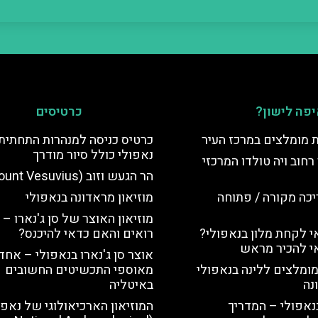
פה לישון?
כרטיסים
ת מומלצים במרכז העיר
כרטיס כניסה למנהרות התחתית
נאפולי כולל סיור מודרך
רחוב ויה טולדו המרכזי
הר הגעש וזוב (Mount Vesuvius)
יכה מקורה / פתוחה
מוזיאון מראדונה בנאפולי
מוזיאון האוצר של סן ג'נארו – 
 לקחת מלון בנאפולי?
רואים והאם כדאי להיכנס?
י להכיר מראש
אוצר סן ג'נארו בנאפולי – אחד
מומלצים ללינה בנאפולי
מאוספי התכשיטים החשובים
נה
באיטליה
נאפולי – המדריך
המוזיאון הארכיאולוגי של נאפו