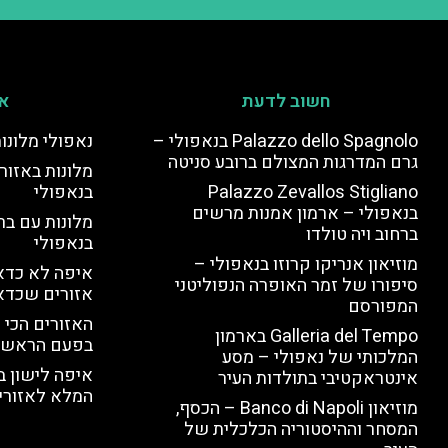
חשוב לדעת
אי
Palazzo dello Spagnolo בנאפולי –
נאפולי מלונו
גרם המדרגות המצולם ברובע סניטה
מלונות באזור 
Palazzo Zevallos Stigliano
בנאפולי
בנאפולי – ארמון אמנות מרשים
מלונות עם בר
ברחוב ויה טולדו
בנאפולי
מוזיאון אנריקו קרוזו בנאפולי –
איפה לא כדאי
סיפורו של זמר האופרה הנפוליטני
אזורים שכדא
המפורסם
האזורים הכי 
Galleria del Tempo בארמון
בפעם הראשו
המלכותי של נאפולי – מסע
איפה לישון ב
אינטראקטיבי בתולדות העיר
המלא לאזורי 
מוזיאון Banco di Napoli – הכסף,
המסחר וההיסטוריה הכלכלית של