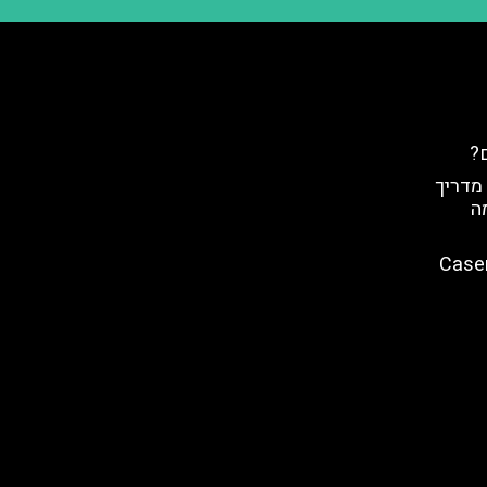
ם?
 מדריך
מה
 ארמון קזרטה (Caserta