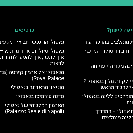
פה לישון?
כרטיסים
ת מומלצים במרכז העיר
נאפולי הר געש וזוב איך מגיעי
רחוב ויה טולדו המרכזי
נאפולי טיול יום אחד מרומא –
איך לתכנן, איך להגיע ולחזור ו
לראות
יכה מקורה / פתוחה
מנאפולי אל
Royal Palace)
 לקחת מלון בנאפולי?
י להכיר מראש
מוזיאון מראדונה בנאפולי
מומלצים ללינה בנאפולי
סדנת טירמיסו בנאפולי
נה
הארמון המלכותי של נאפולי
נאפולי – המדריך
(Palazzo Reale di Napoli)
לינה מומלצים