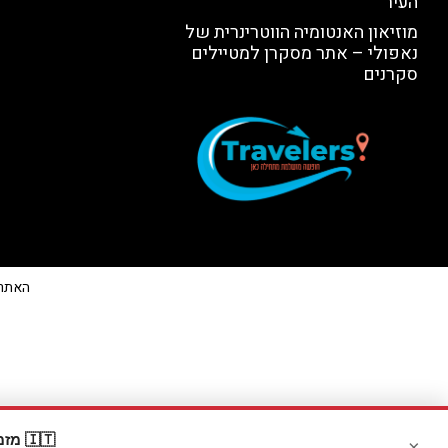
העיר
מוזיאון האנטומיה הווטרינרית של
נאפולי – אתר מסקרן למטיילים
סקרנים
האתר הי
🇮🇹 מזמינים דרך Booking? קבלו
×