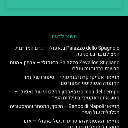
חשוב לדעת
Palazzo dello Spagnolo בנאפולי – גרם המדרגות
המצולם ברובע סניטה
Palazzo Zevallos Stigliano בנאפולי – ארמון אמנות
מרשים ברחוב ויה טולדו
מוזיאון אנריקו קרוזו בנאפולי – סיפורו של זמר
האופרה הנפוליטני המפורסם
Galleria del Tempo בארמון המלכותי של נאפולי –
מסע אינטראקטיבי בתולדות העיר
מוזיאון Banco di Napoli – הכסף, המסחר וההיסטוריה
הכלכלית של העיר
מוזיאון האנטומיה הווטרינרית של נאפולי – אתר
מסקרן למטיילים סקרנים