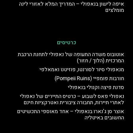
איפה לישון בנאפולי – המדריך המלא לאזורי לינה
מומלצים
כרטיסים
אוטובוס משדה התעופה של נאפולי לתחנת הרכבת
המרכזית (הלוך / חזור)
מנאפולי סיור לסורנטו, פוזיטנו ואמאלפי
חורבות פומפיי (Pompeii Ruins)
סדנת פיצה וקנולי בנאפולי
נאפולי פאס לשבוע – כרטיס התיירים של נאפולי
לאתרי תיירות, תחבורה ציבורית ואטרקציות חינם
אוצר סן ג'נארו בנאפולי – אחד מאוספי התכשיטים
החשובים באיטליה