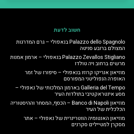
חשוב לדעת
Palazzo dello Spagnolo בנאפולי – גרם המדרגות
המצולם ברובע סניטה
Palazzo Zevallos Stigliano בנאפולי – ארמון אמנות
מרשים ברחוב ויה טולדו
מוזיאון אנריקו קרוזו בנאפולי – סיפורו של זמר
האופרה הנפוליטני המפורסם
Galleria del Tempo בארמון המלכותי של נאפולי –
מסע אינטראקטיבי בתולדות העיר
מוזיאון Banco di Napoli – הכסף, המסחר וההיסטוריה
הכלכלית של העיר
מוזיאון האנטומיה הווטרינרית של נאפולי – אתר
מסקרן למטיילים סקרנים