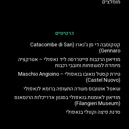
מומלצים
כרטיסים
קטקומבה די סן ג'נארו (Catacombe di San
Gennaro)
מוזיאון הרכבות פייטררסה ליד נאפולי – אטרקציה
מיוחדת למשפחות וחובבי רכבות
טירת קסטל נואובו בנאפולי – Maschio Angioino
(Castel Nuovo)
שאטל אוטובוס משדה התעופה ברומא לנאפולי
מוזיאון לאומנות בנאפולי בסגנון אדריכלות הרנסאנס
(Filangieri Museum)
סדנת פיצה וקנולי בנאפולי