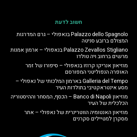
חשוב לדעת
Palazzo dello Spagnolo בנאפולי – גרם המדרגות
המצולם ברובע סניטה
Palazzo Zevallos Stigliano בנאפולי – ארמון אמנות
מרשים ברחוב ויה טולדו
מוזיאון אנריקו קרוזו בנאפולי – סיפורו של זמר
האופרה הנפוליטני המפורסם
Galleria del Tempo בארמון המלכותי של נאפולי –
מסע אינטראקטיבי בתולדות העיר
מוזיאון Banco di Napoli – הכסף, המסחר וההיסטוריה
הכלכלית של העיר
מוזיאון האנטומיה הווטרינרית של נאפולי – אתר
מסקרן למטיילים סקרנים