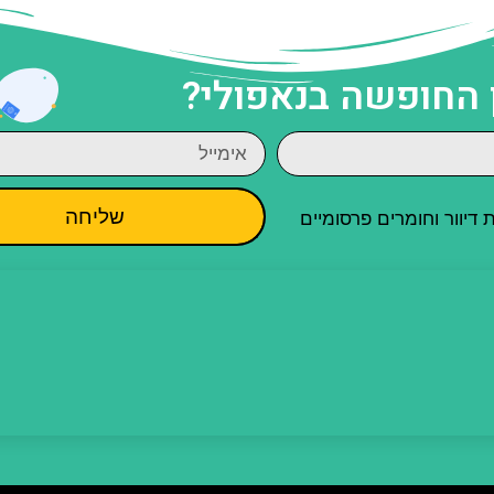
 החופשה בנאפולי?
שליחה
יוור וחומרים פרסומיים