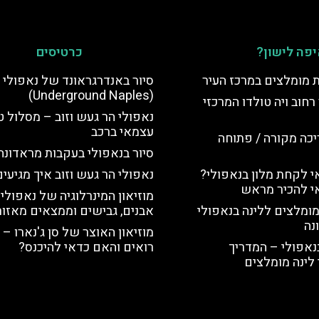
פה לישון?
כרטיסים
ת מומלצים במרכז העיר
סיור באנדרגראונד של נאפולי
(Underground Naples)
רחוב ויה טולדו המרכזי
נאפולי הר געש וזוב – מסלול ט
עצמאי ברכב
יכה מקורה / פתוחה
סיור בנאפולי בעקבות מראדונה
 לקחת מלון בנאפולי?
נאפולי הר געש וזוב איך מגיעי
י להכיר מראש
מוזיאון המינרלוגיה של נאפולי 
מומלצים ללינה בנאפולי
אבנים, גבישים וממצאים מאזור 
נה
מוזיאון האוצר של סן ג'נארו – 
נאפולי – המדריך
רואים והאם כדאי להיכנס?
לינה מומלצים