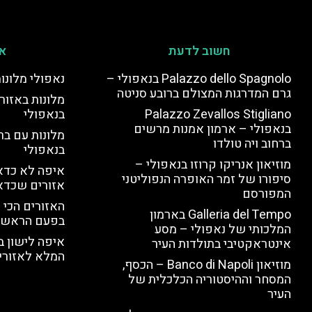
חשוב לדעת
אי
Palazzo dello Spagnolo בנאפולי –
נאפולי מלונו
גרם המדרגות המצולם ברובע סניטה
מלונות באזור 
Palazzo Zevallos Stigliano
בנאפולי
בנאפולי – ארמון אמנות מרשים
מלונות עם בר
ברחוב ויה טולדו
בנאפולי
מוזיאון אנריקו קרוזו בנאפולי –
איפה לא כדאי
סיפורו של זמר האופרה הנפוליטני
אזורים שכדא
המפורסם
האזורים הכי 
Galleria del Tempo בארמון
בפעם הראשו
המלכותי של נאפולי – מסע
איפה לישון ב
אינטראקטיבי בתולדות העיר
המלא לאזורי 
מוזיאון Banco di Napoli – הכסף,
המסחר וההיסטוריה הכלכלית של
העיר