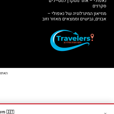
נאפולי – אתר מסקרן למטיילים
סקרנים
מוזיאון המינרלוגיה של נאפולי –
אבנים, גבישים וממצאים מאזור וזוב
האתר הי
🇮🇹 מזמינים דרך Booking? קבלו
×