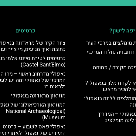
פה לישון?
כרטיסים
ת מומלצים במרכז העיר
ציור הקיר של מראדונה בנאפול
כתובת ואיך מגיעים, מי צייר ועו
רחוב ויה טולדו המרכזי
כרטיסים לטירת סיינט אלמו בנ
(Castel Sant’Elmo)
יכה מקורה / פתוחה
נאפולי מדרחוב ראשי – מהו הר
המרכזי של נאפולי ומה יש לע
 לקחת מלון בנאפולי?
ולראות בו
י להכיר מראש
מוזיאון מראדונה בנאפולי
מומלצים ללינה בנאפולי
נה
המוזיאון הארכיאולוגי של נאפו
(National Archaeological
נאפולי – המדריך
Museum)
לינה מומלצים
נאפולי פאס לשבוע – כרטיס
התיירים של נאפולי לאתרי תייר