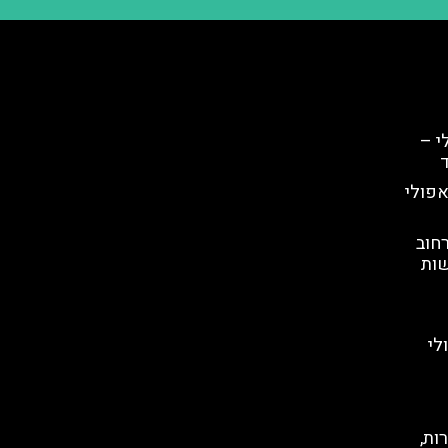
י –
ד
אפולי
חוב
שות
לי
ות,