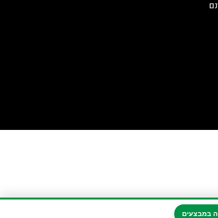
נם
ה במבצעים