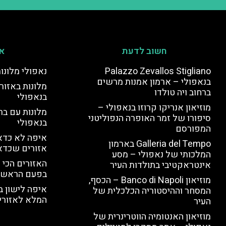
חשוב לדעת
אי
Palazzo Zevallos Stigliano
נאפולי מלונו
בנאפולי – ארמון אמנות מרשים
מלונות באזור 
ברחוב ויה טולדו
בנאפולי
מוזיאון אנריקו קרוזו בנאפולי –
מלונות עם בר
סיפורו של זמר האופרה הנפוליטני
בנאפולי
המפורסם
איפה לא כדאי
Galleria del Tempo בארמון
אזורים שכדא
המלכותי של נאפולי – מסע
האזורים הכי 
אינטראקטיבי בתולדות העיר
בפעם הראשו
מוזיאון Banco di Napoli – הכסף,
איפה לישון ב
המסחר וההיסטוריה הכלכלית של
המלא לאזורי 
העיר
מוזיאון האנטומיה הווטרינרית של