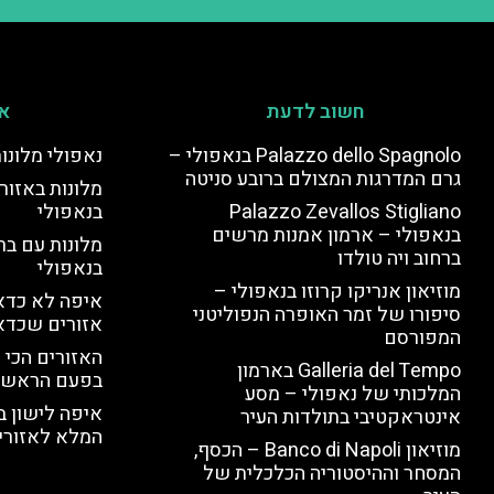
חשוב לדעת
אי
Palazzo dello Spagnolo בנאפולי –
נאפולי מלונו
גרם המדרגות המצולם ברובע סניטה
מלונות באזור 
Palazzo Zevallos Stigliano
בנאפולי
בנאפולי – ארמון אמנות מרשים
מלונות עם בר
ברחוב ויה טולדו
בנאפולי
מוזיאון אנריקו קרוזו בנאפולי –
איפה לא כדאי
סיפורו של זמר האופרה הנפוליטני
אזורים שכדא
המפורסם
האזורים הכי 
Galleria del Tempo בארמון
בפעם הראשו
המלכותי של נאפולי – מסע
איפה לישון ב
אינטראקטיבי בתולדות העיר
המלא לאזורי 
מוזיאון Banco di Napoli – הכסף,
המסחר וההיסטוריה הכלכלית של