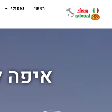
ראשי
נאפולי
איפה ל