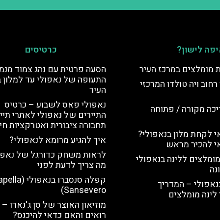
פה לישון?
כרטיסים
ת מומלצים במרכז העיר
הסעה פרטית עם נהג צמוד מנמ
התעופה של נאפולי עד למלון 
רחוב ויה טולדו המרכזי
העיר
נאפולי פאס לשבוע – כרטיס
יכה מקורה / פתוחה
התיירים של נאפולי לאתרי תייר
תחבורה ציבורית ואטרקציות חי
 לקחת מלון בנאפולי?
איך להגיע מרומא לנאפולי?
י להכיר מראש
לראות משחק כדורגל של נאפו
מומלצים ללינה בנאפולי
מה צריך לדעת לפני
נה
קפלה סנסברו בנאפולי (
נאפולי – המדריך
Sansevero)
לינה מומלצים
מוזיאון האוצר של סן ג'נארו – 
רואים והאם כדאי להיכנס?