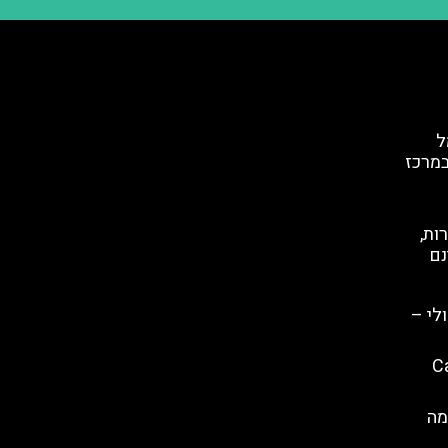
ל
במרכז
ות,
נם
לי –
Capella
מה