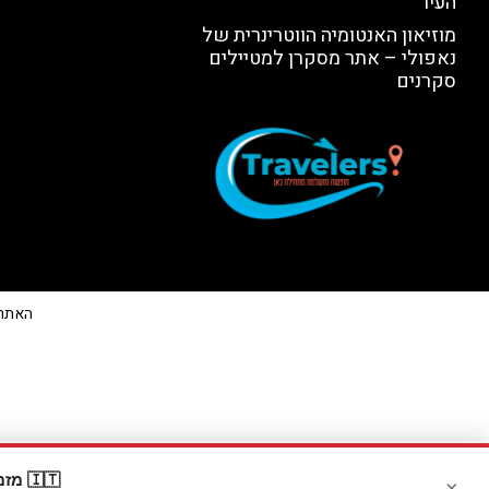
העיר
מוזיאון האנטומיה הווטרינרית של
נאפולי – אתר מסקרן למטיילים
סקרנים
האתר הי
🇮🇹 מזמינים דרך Booking? קבלו
×