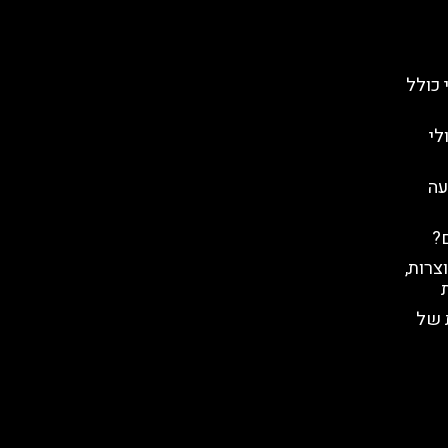
 כולל
לי
עה
ם?
צרות,
 של