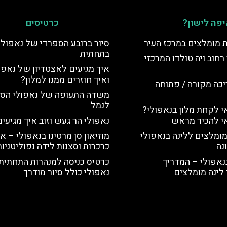
פה לישון?
כרטיסים
ת מומלצים במרכז העיר
סיור ברובע הספרדי של נאפולי
בתחתית
רחוב ויה טולדו המרכזי
איך מגיעים לאצטדיון של נאפו
ואיך חוזרים ממנו למלון?
יכה מקורה / פתוחה
משדה התעופה של נאפולי הס
לנמל
 לקחת מלון בנאפולי?
י להכיר מראש
נאפולי הר געש וזוב איך מגיעי
מומלצים ללינה בנאפולי
מוזיאון סן מרטינו בנאפולי – או
נה
כרכרות וסצנות לידה נפוליטניות
נאפולי – המדריך
כרטיס כניסה למנהרות התחתית
לינה מומלצים
נאפולי כולל סיור מודרך