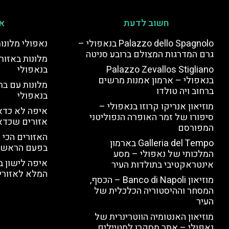
חשוב לדעת
אי
Palazzo dello Spagnolo בנאפולי –
נאפולי מלונו
גרם המדרגות המצולם ברובע סניטה
מלונות באזור 
Palazzo Zevallos Stigliano
בנאפולי
בנאפולי – ארמון אמנות מרשים
מלונות עם בר
ברחוב ויה טולדו
בנאפולי
מוזיאון אנריקו קרוזו בנאפולי –
איפה לא כדאי
סיפורו של זמר האופרה הנפוליטני
אזורים שכדא
המפורסם
האזורים הכי 
Galleria del Tempo בארמון
בפעם הראשו
המלכותי של נאפולי – מסע
איפה לישון ב
אינטראקטיבי בתולדות העיר
המלא לאזורי 
מוזיאון Banco di Napoli – הכסף,
המסחר וההיסטוריה הכלכלית של
העיר
מוזיאון האנטומיה הווטרינרית של
נאפולי – אתר מסקרן למטיילים