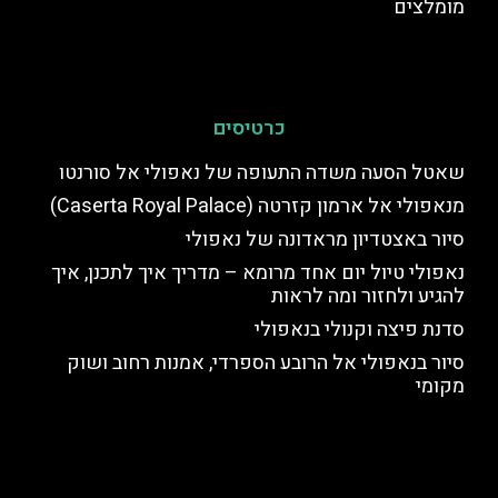
מומלצים
כרטיסים
שאטל הסעה משדה התעופה של נאפולי אל סורנטו
מנאפולי אל ארמון קזרטה (Caserta Royal Palace)
סיור באצטדיון מראדונה של נאפולי
נאפולי טיול יום אחד מרומא – מדריך איך לתכנן, איך
להגיע ולחזור ומה לראות
סדנת פיצה וקנולי בנאפולי
סיור בנאפולי אל הרובע הספרדי, אמנות רחוב ושוק
מקומי