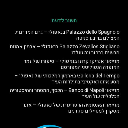
חשוב לדעת
Palazzo dello Spagnolo בנאפולי – גרם המדרגות
המצולם ברובע סניטה
Palazzo Zevallos Stigliano בנאפולי – ארמון אמנות
מרשים ברחוב ויה טולדו
מוזיאון אנריקו קרוזו בנאפולי – סיפורו של זמר
האופרה הנפוליטני המפורסם
Galleria del Tempo בארמון המלכותי של נאפולי –
מסע אינטראקטיבי בתולדות העיר
מוזיאון Banco di Napoli – הכסף, המסחר וההיסטוריה
הכלכלית של העיר
מוזיאון האנטומיה הווטרינרית של נאפולי – אתר
מסקרן למטיילים סקרנים