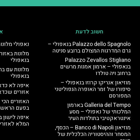
חשוב לדעת
אי
Palazzo dello Spagnolo בנאפולי –
נאפולי מלונו
גרם המדרגות המצולם ברובע סניטה
מלונות באזור 
Palazzo Zevallos Stigliano
בנאפולי
בנאפולי – ארמון אמנות מרשים
מלונות עם בר
ברחוב ויה טולדו
בנאפולי
מוזיאון אנריקו קרוזו בנאפולי –
איפה לא כדאי
סיפורו של זמר האופרה הנפוליטני
אזורים שכדא
המפורסם
האזורים הכי 
Galleria del Tempo בארמון
בפעם הראשו
המלכותי של נאפולי – מסע
איפה לישון ב
אינטראקטיבי בתולדות העיר
המלא לאזורי 
מוזיאון Banco di Napoli – הכסף,
המסחר וההיסטוריה הכלכלית של