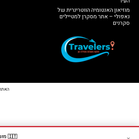
העיר
מוזיאון האנטומיה הווטרינרית של
נאפולי – אתר מסקרן למטיילים
סקרנים
האתר הי
🇮🇹 מזמינים דרך Booking? קבלו
×