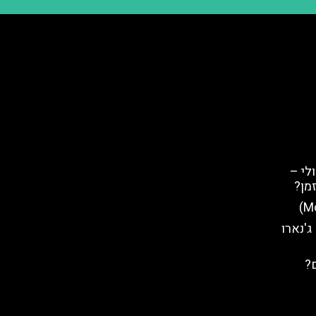
לי –
מן?
ג'נארו
ם?