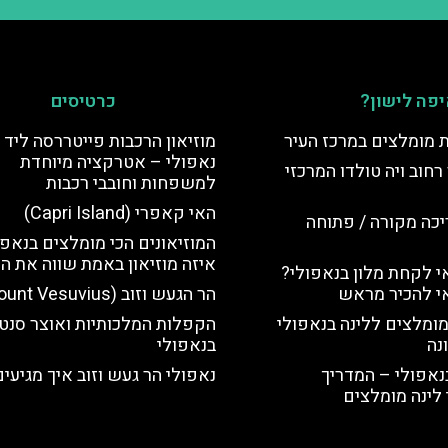
פה לישון?
כרטיסים
ת מומלצים במרכז העיר
מוזיאון הרכבות פייטררסה ליד
נאפולי – אטרקציה מיוחדת
רחוב ויה טולדו המרכזי
למשפחות וחובבי רכבות
האי קאפרי (Capri Island)
יכה מקורה / פתוחה
המוזיאונים הכי מומלצים בנאפו
איזה מוזיאון באמת שווה את הז
 לקחת מלון בנאפולי?
י להכיר מראש
הר הגעש וזוב (Mount Vesuvius)
מומלצים ללינה בנאפולי
הקפלות המלכותיות ואוצר סנט 
נה
בנאפולי
נאפולי – המדריך
נאפולי הר געש וזוב איך מגיעי
לינה מומלצים