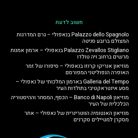
חשוב לדעת
Palazzo dello Spagnolo בנאפולי – גרם המדרגות
המצולם ברובע סניטה
Palazzo Zevallos Stigliano בנאפולי – ארמון אמנות
מרשים ברחוב ויה טולדו
מוזיאון אנריקו קרוזו בנאפולי – סיפורו של זמר
האופרה הנפוליטני המפורסם
Galleria del Tempo בארמון המלכותי של נאפולי –
מסע אינטראקטיבי בתולדות העיר
מוזיאון Banco di Napoli – הכסף, המסחר וההיסטוריה
הכלכלית של העיר
מוזיאון האנטומיה הווטרינרית של נאפולי – אתר
מסקרן למטיילים סקרנים