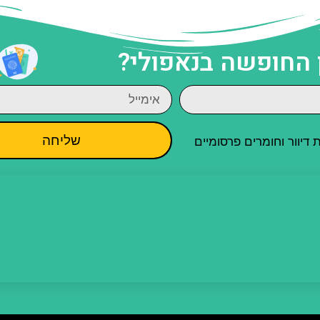
 החופשה בנאפולי?
שליחה
יוור וחומרים פרסומיים