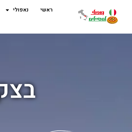
ראשי
נאפולי
בצק 