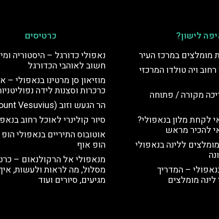
פה לישון?
כרטיסים
ת מומלצים במרכז העיר
נאפולי כדורגל – היסטוריה ומי
חשוב לאוהבי הכדורגל
רחוב ויה טולדו המרכזי
מוזיאון סן מרטינו בנאפולי – או
כרכרות וסצנות לידה נפוליטניות
יכה מקורה / פתוחה
הר הגעש וזוב (Mount Vesuvius)
 לקחת מלון בנאפולי?
סיור קולינרי לאוכל רחוב בנאפו
י להכיר מראש
אוטובוס התיריים בנאפולי הופ א
מומלצים ללינה בנאפולי
הופ אוף
נה
מנאפולי אל הרקולנאום – כרטי
נאפולי – המדריך
מסלול, מה לראות ולעשות, איך
לינה מומלצים
מגיעים, סיורים ועוד