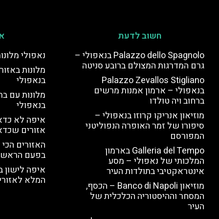
חשוב לדעת
אי
Palazzo dello Spagnolo בנאפולי –
נאפולי מלונו
גרם המדרגות המצולם ברובע סניטה
מלונות באזור 
Palazzo Zevallos Stigliano
בנאפולי
בנאפולי – ארמון אמנות מרשים
מלונות עם בר
ברחוב ויה טולדו
בנאפולי
מוזיאון אנריקו קרוזו בנאפולי –
איפה לא כדאי
סיפורו של זמר האופרה הנפוליטני
אזורים שכדא
המפורסם
האזורים הכי 
Galleria del Tempo בארמון
בפעם הראשו
המלכותי של נאפולי – מסע
איפה לישון ב
אינטראקטיבי בתולדות העיר
המלא לאזורי 
מוזיאון Banco di Napoli – הכסף,
המסחר וההיסטוריה הכלכלית של
העיר