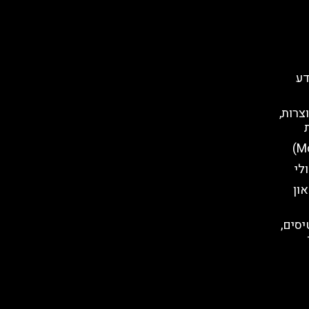
דע
צרות,
לי
ון
סים,